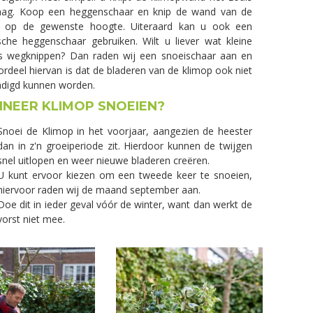
aag. Koop een heggenschaar en knip de wand van de
p op de gewenste hoogte. Uiteraard kan u ook een
ische heggenschaar gebruiken. Wilt u liever wat kleine
s wegknippen? Dan raden wij een snoeischaar aan en
ordeel hiervan is dat de bladeren van de klimop ook niet
adigd kunnen worden.
NEER KLIMOP SNOEIEN?
Snoei de Klimop in het voorjaar, aangezien de heester
dan in z'n groeiperiode zit. Hierdoor kunnen de twijgen
snel uitlopen en weer nieuwe bladeren creëren.
U kunt ervoor kiezen om een tweede keer te snoeien,
hiervoor raden wij de maand september aan.
Doe dit in ieder geval vóór de winter, want dan werkt de
vorst niet mee.