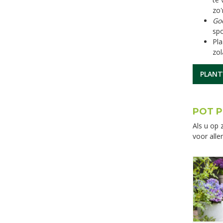
zo'
Go
spo
Pla
zol
PLANT
POT P
Als u op 
voor alle