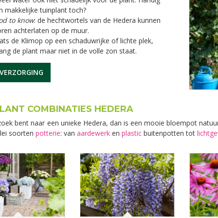
n makkelijke tuinplant toch?
od to know
: de hechtwortels van de Hedera kunnen
ren achterlaten op de muur.
ats de Klimop op een schaduwrijke of lichte plek,
ang de plant maar niet in de volle zon staat.
VERZORGING
LANT COMBINATIES HEDERA
zoek bent naar een unieke Hedera, dan is een mooie bloempot natuurl
rlei soorten
potterie
: van
aardewerk
en
plastic
buitenpotten tot
lichtg