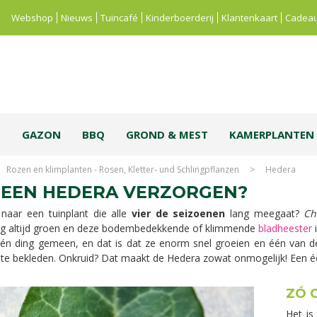
Webshop
Nieuws
Tuincafé
Kinderboerderij
Klantenkaart
Cadeau
S
GAZON
BBQ
GROND & MEST
KAMERPLANTEN
Rozen en klimplanten - Rosen, Kletter- und Schlingpflanzen
>
Hedera
 EEN HEDERA VERZORGEN?
naar een tuinplant die alle
vier de seizoenen
lang meegaat?
C
g altijd groen en deze bodembedekkende of klimmende
bladheester
i
én ding gemeen, en dat is dat ze enorm snel groeien en één van 
te bekleden. Onkruid? Dat maakt de Hedera zowat onmogelijk! Een éch
ZÓ 
Het is