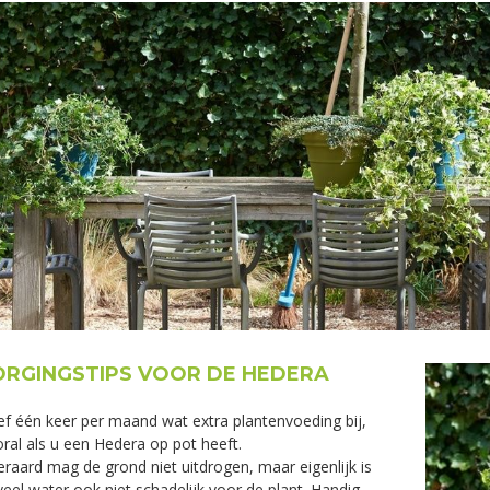
RGINGSTIPS VOOR DE HEDERA
f één keer per maand wat extra plantenvoeding bij,
ral als u een Hedera op pot heeft.
eraard mag de grond niet uitdrogen, maar eigenlijk is
veel water ook niet schadelijk voor de plant. Handig