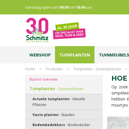
Vandaag open van
09:00
t/m
18:00
uur
WEBSHOP
TUINPLANTEN
TUINMEUBEL
Home
>
Producten
>
Tuinplanten - Gartenpflanzen
>
HOE
Back to overview
Op zoek 
Tuinplanten
- Gartenpflanzen
simpelwe
hebben é
Actuele tuinplanten
- Aktuelle
Pflanzen
muurtjes 
Vaste planten
- Stauden
Bodembedekkers
- Bodendecker