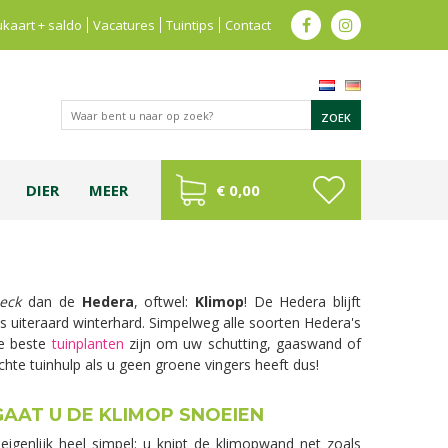
kaart + saldo
Vacatures
Tuintips
Contact
DIER
MEER
€ 0,00
heck
dan de
Hedera
, oftwel:
Klimop
! De Hedera blijft
s uiteraard winterhard. Simpelweg alle soorten Hedera's
de beste
tuinplanten
zijn om uw schutting, gaaswand of
te tuinhulp als u geen groene vingers heeft dus!
GAAT U DE KLIMOP SNOEIEN
 eigenlijk heel simpel: u knipt de klimopwand net zoals