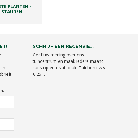
STE PLANTEN -
STAUDEN
ET!
SCHRIJF EEN RECENSIE...
e
Geef uw mening over ons
tuincentrum en maak iedere maand
 in
kans op een Nationale Tuinbon t.w.v.
brief!
€ 25,-.
m: