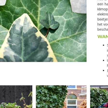
een h
klimo
elektr
beetje
het vo
besch
WAN