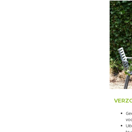
VERZO
Gee
voo
Uit
te 