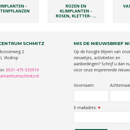
INPLANTEN -
ROZEN EN
VA
TENPFLANZEN
KLIMPLANTEN -
ROSEN, KLETTER- …
CENTRUM SCHMITZ
MIS DE NIEUWSBRIEF NI
bosserweg 2
Op de hoogte blijven van onz
L Vlodrop
nieuwtjes, activiteiten en
aanbiedingen? Schrijf u dan nu
on:
0031-475-535919
voor onze inspirerende nieuws
uincentrumschmitz.nl
Voornaam:
Achternaa
E-mailadres:
*