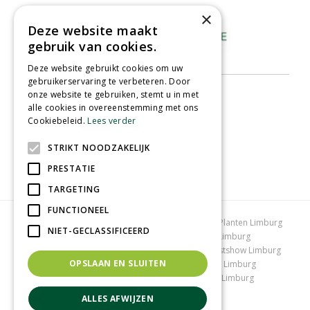
×
Deze website maakt
gebruik van cookies.
Deze website gebruikt cookies om uw
gebruikerservaring te verbeteren. Door
onze website te gebruiken, stemt u in met
alle cookies in overeenstemming met ons
Cookiebeleid.
Lees verder
STRIKT NOODZAKELIJK
PRESTATIE
TARGETING
FUNCTIONEEL
Tuincentrum Limburg
Koopzondag tuincentrum
Planten Limburg
NIET-GECLASSIFICEERD
Bomen en struiken Limburg
Tuinplanten Limburg
Tuincentrum Vlodrop
Gartencenter Vlodrop
Kerstshow Limburg
OPSLAAN EN SLUITEN
Kerstverlichting
Lemax huisjes
Vijvervissen Limburg
Graszoden kopen Limburg
Tuinmeubelen Limburg
Tuincentrum Roermond
ALLES AFWIJZEN