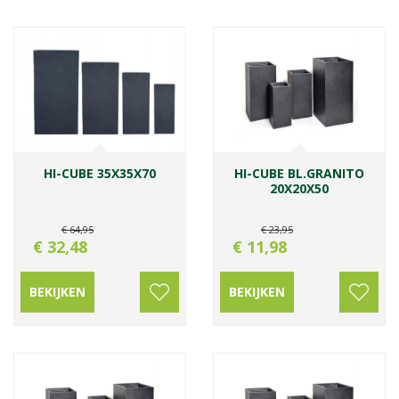
HI-CUBE 35X35X70
HI-CUBE BL.GRANITO
20X20X50
€
64
,
95
€
23
,
95
€
32
,
48
€
11
,
98
BEKIJKEN
BEKIJKEN