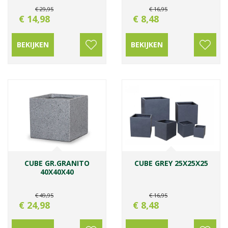
€
29
,
95
€
16
,
95
€
14
,
98
€
8
,
48
BEKIJKEN
BEKIJKEN
CUBE GR.GRANITO
CUBE GREY 25X25X25
40X40X40
€
49
,
95
€
16
,
95
€
24
,
98
€
8
,
48