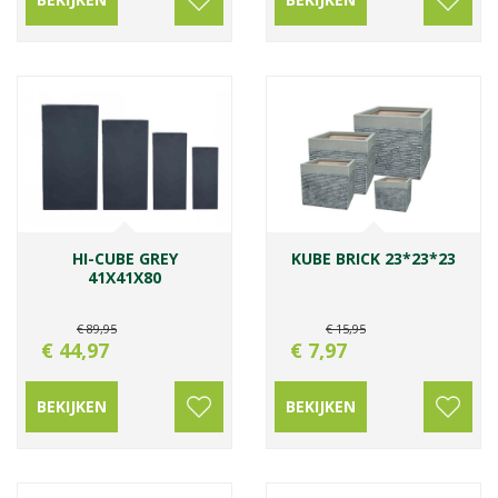
HI-CUBE GREY
KUBE BRICK 23*23*23
41X41X80
€
89
,
95
€
15
,
95
€
44
,
97
€
7
,
97
BEKIJKEN
BEKIJKEN