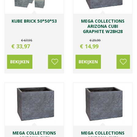
KUBE BRICK 50*50*53
MEGA COLLECTIONS
ARIZONA CUBI
GRAPHITE W28H28
€
67
,
95
€
29
,
99
€
33
,
97
€
14
,
99
BEKIJKEN
BEKIJKEN
MEGA COLLECTIONS
MEGA COLLECTIONS