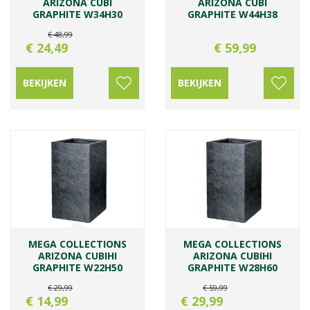
ARIZONA CUBI
ARIZONA CUBI
GRAPHITE W34H30
GRAPHITE W44H38
€
48
,
99
€
24
,
49
€
59
,
99
BEKIJKEN
BEKIJKEN
MEGA COLLECTIONS
MEGA COLLECTIONS
ARIZONA CUBIHI
ARIZONA CUBIHI
GRAPHITE W22H50
GRAPHITE W28H60
€
29
,
99
€
59
,
99
€
14
,
99
€
29
,
99