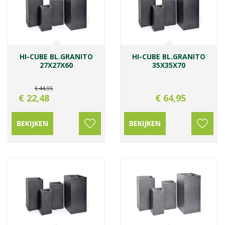
HI-CUBE BL.GRANITO
HI-CUBE BL.GRANITO
27X27X60
35X35X70
€
44
,
95
€
22
,
48
€
64
,
95
BEKIJKEN
BEKIJKEN