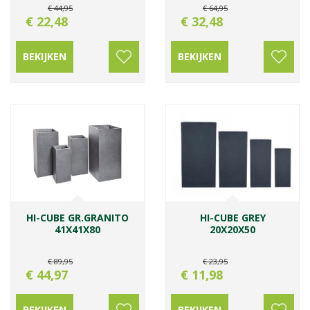
€
44
,
95
€
64
,
95
€
22
,
48
€
32
,
48
BEKIJKEN
BEKIJKEN
HI-CUBE GR.GRANITO
HI-CUBE GREY
41X41X80
20X20X50
€
89
,
95
€
23
,
95
€
44
,
97
€
11
,
98
BEKIJKEN
BEKIJKEN