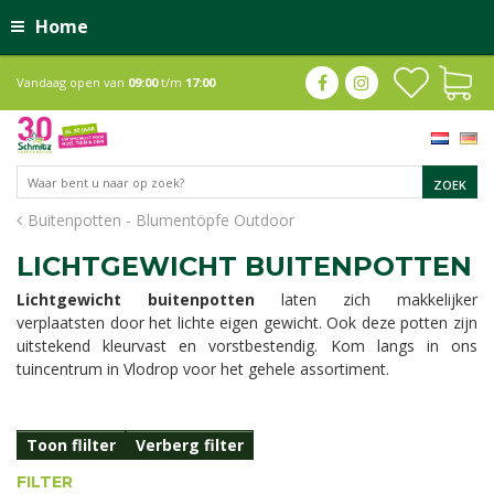
Home
Vandaag open van
09:00
t/m
17:00
Buitenpotten - Blumentöpfe Outdoor
LICHTGEWICHT BUITENPOTTEN
Lichtgewicht buitenpotten
laten zich makkelijker
verplaatsten door het lichte eigen gewicht. Ook deze potten zijn
uitstekend kleurvast en vorstbestendig. Kom langs in ons
tuincentrum in Vlodrop voor het gehele assortiment.
Toon flilter
Verberg filter
FILTER