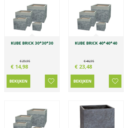
KUBE BRICK 30*30*30
KUBE BRICK 40*40*40
€
29
,
95
€
46
,
95
€
14
,
98
€
23
,
48
BEKIJKEN
BEKIJKEN