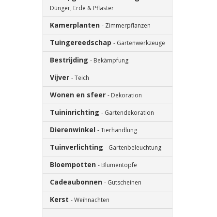
Dünger, Erde & Pflaster
Kamerplanten
- Zimmerpflanzen
Tuingereedschap
- Gartenwerkzeuge
Bestrijding
- Bekämpfung
Vijver
- Teich
Wonen en sfeer
- Dekoration
Tuininrichting
- Gartendekoration
Dierenwinkel
- Tierhandlung
Tuinverlichting
- Gartenbeleuchtung
Bloempotten
- Blumentöpfe
Cadeaubonnen
- Gutscheinen
Kerst
- Weihnachten