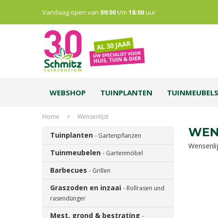
Vandaag open van
09:00
t/m
18:00
uur
WEBSHOP
TUINPLANTEN
TUINMEUBEL
Home
>
Wensenlijst
WEN
Tuinplanten
- Gartenpflanzen
Wensenlijs
Tuinmeubelen
- Gartenmöbel
Barbecues
- Grillen
Graszoden en inzaai
- Rollrasen und
rasendünger
Mest, grond & bestrating
-