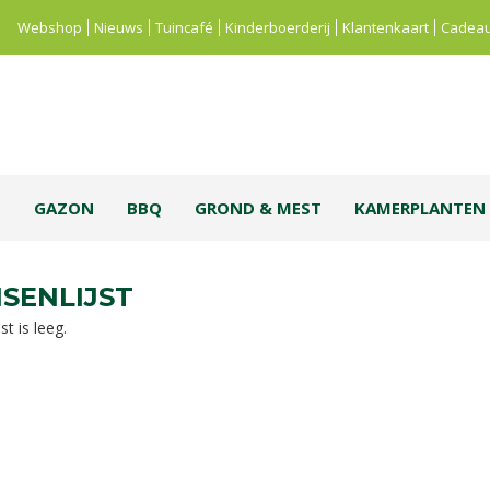
Webshop
Nieuws
Tuincafé
Kinderboerderij
Klantenkaart
Cadeau
S
GAZON
BBQ
GROND & MEST
KAMERPLANTEN
SENLIJST
t is leeg.