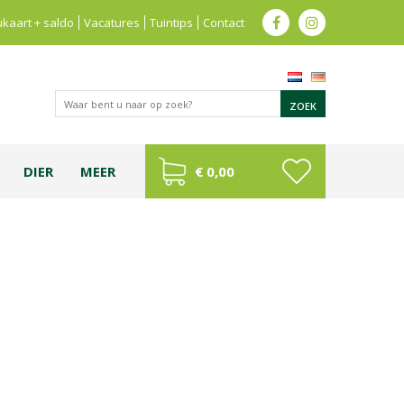
kaart + saldo
Vacatures
Tuintips
Contact
DIER
MEER
€ 0,00