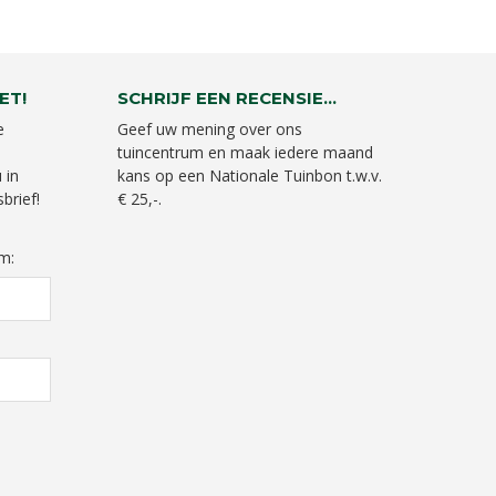
ET!
SCHRIJF EEN RECENSIE...
e
Geef uw mening over ons
tuincentrum en maak iedere maand
 in
kans op een Nationale Tuinbon t.w.v.
brief!
€ 25,-.
m: