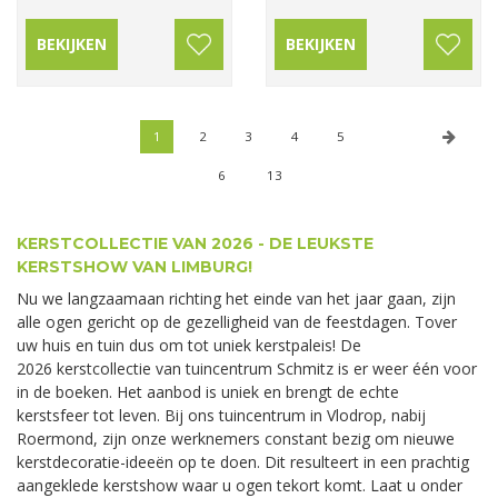
BEKIJKEN
BEKIJKEN
1
2
3
4
5
6
13
KERSTCOLLECTIE VAN 2026 - DE LEUKSTE
KERSTSHOW VAN LIMBURG!
Nu we langzaamaan richting het einde van het jaar gaan, zijn
alle ogen gericht op de gezelligheid van de feestdagen. Tover
uw huis en tuin dus om tot uniek kerstpaleis! De
2026 kerstcollectie van tuincentrum Schmitz is er weer één voor
in de boeken. Het aanbod is uniek en brengt de echte
kerstsfeer tot leven. Bij ons tuincentrum in Vlodrop, nabij
Roermond, zijn onze werknemers constant bezig om nieuwe
kerstdecoratie-ideeën op te doen. Dit resulteert in een prachtig
aangeklede kerstshow waar u ogen tekort komt. Laat u onder