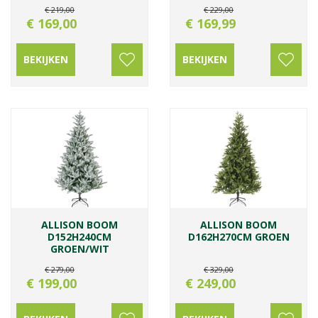
€
219
,
00
€
229
,
00
€
169
,
00
€
169
,
99
BEKIJKEN
BEKIJKEN
ALLISON BOOM
ALLISON BOOM
D152H240CM
D162H270CM GROEN
GROEN/WIT
€
279
,
00
€
329
,
00
€
199
,
00
€
249
,
00