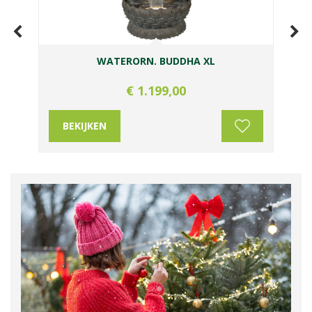
FAIRYBELL VLAGGENMAST VERL L400CM
640LED WW
€
349
,
95
BEKIJKEN