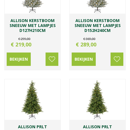
ALLISON KERSTBOOM
ALLISON KERSTBOOM
SNEEUW MET LAMPJES
SNEEUW MET LAMPJES
D127H210CM
D152H240CM
€
299
,
00
€
369
,
00
€
219
,
00
€
289
,
00
BEKIJKEN
BEKIJKEN
ALLISON PRLT
ALLISON PRLT