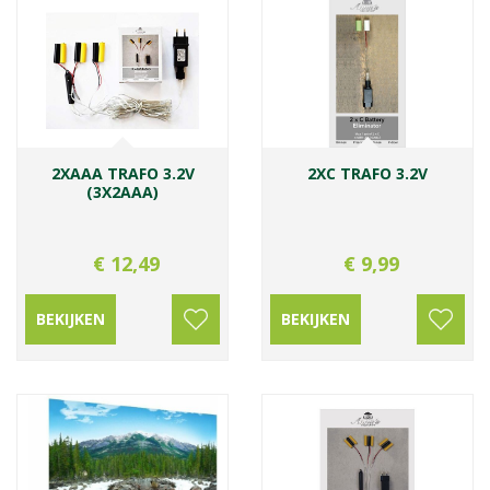
2XAAA TRAFO 3.2V
2XC TRAFO 3.2V
(3X2AAA)
€
12
,
49
€
9
,
99
BEKIJKEN
BEKIJKEN