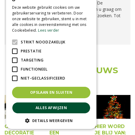
zonder kluit, een Fijnspar of een Nordmann
?
De
Deze website gebruikt cookies om uw
kerstengelen van
tuincentrum Schmitz
helpen u graag om
gebruikerservaring te verbeteren. Door
de perfecte boom voor uw huis en tuin uit te zoeken. Tot
onze website te gebruiken, stemt u in met
snel!
alle cookies in overeenstemming met ons
Cookiebeleid.
Lees verder
CONTACT & OPENINGSTIJDEN
STRIKT NOODZAKELIJK
PRESTATIE
TARGETING
ONS LAATSTE NIEUWS
FUNCTIONEEL
OVER KERST!
NIET-GECLASSIFICEERD
OPSLAAN EN SLUITEN
ALLES AFWIJZEN
DETAILS WEERGEVEN
GROENE
TIPS VOOR
HIER WORD
DECORATIE
EEN
JE BLIJ VAN: