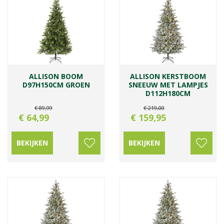
ALLISON BOOM
ALLISON KERSTBOOM
D97H150CM GROEN
SNEEUW MET LAMPJES
D112H180CM
€
89
,
99
€
219
,
00
€
64
,
99
€
159
,
95
BEKIJKEN
BEKIJKEN