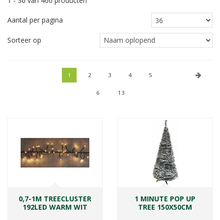
1 - 36 van 460 producten
Aantal per pagina
Sorteer op
1
2
3
4
5
6
13
0,7-1M TREECLUSTER
1 MINUTE POP UP
192LED WARM WIT
TREE 150X50CM