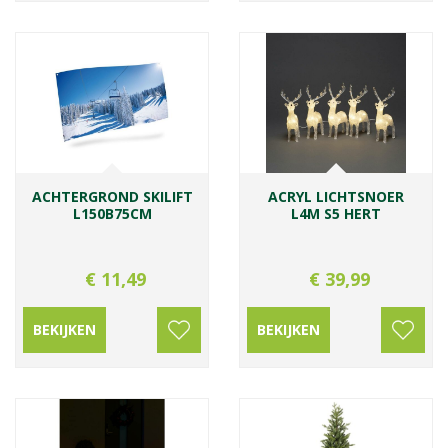
ACHTERGROND SKILIFT
ACRYL LICHTSNOER
L150B75CM
L4M S5 HERT
€
11
,
49
€
39
,
99
BEKIJKEN
BEKIJKEN