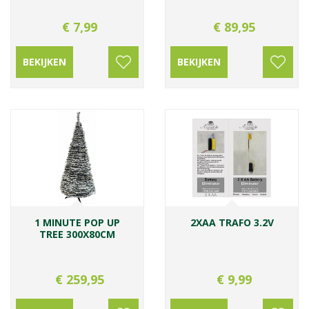
€
7
,
99
€
89
,
95
BEKIJKEN
BEKIJKEN
1 MINUTE POP UP
2XAA TRAFO 3.2V
TREE 300X80CM
€
259
,
95
€
9
,
99