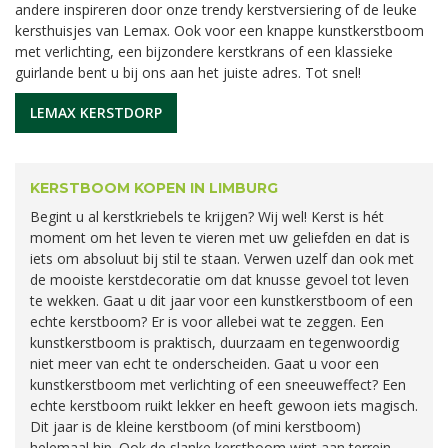
andere inspireren door onze trendy kerstversiering of de leuke
kersthuisjes van Lemax. Ook voor een knappe kunstkerstboom
met verlichting, een bijzondere kerstkrans of een klassieke
guirlande bent u bij ons aan het juiste adres. Tot snel!
LEMAX KERSTDORP
KERSTBOOM KOPEN IN LIMBURG
Begint u al kerstkriebels te krijgen? Wij wel! Kerst is hét
moment om het leven te vieren met uw geliefden en dat is
iets om absoluut bij stil te staan. Verwen uzelf dan ook met
de mooiste kerstdecoratie om dat knusse gevoel tot leven
te wekken. Gaat u dit jaar voor een kunstkerstboom of een
echte kerstboom? Er is voor allebei wat te zeggen. Een
kunstkerstboom is praktisch, duurzaam en tegenwoordig
niet meer van echt te onderscheiden. Gaat u voor een
kunstkerstboom met verlichting of een sneeuweffect? Een
echte kerstboom ruikt lekker en heeft gewoon iets magisch.
Dit jaar is de kleine kerstboom (of mini kerstboom)
helemaal hip. Ook de slanke kerstboom wint aan terrein.