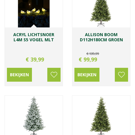
ACRYL LICHTSNOER
ALLISON BOOM
L4M S5 VOGEL MLT
D112H180CM GROEN
€
139
,
99
€
39
,
99
€
99
,
99
BEKIJKEN
BEKIJKEN