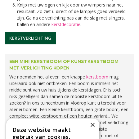
Knijp met uw ogen en kijk door uw wimpers naar het
resultaat. Zo ziet u direct of de lampjes goed verdeeld
zijn. Ga na de verlichting pas aan de slag met slingers,
ballen en andere
kerstdecoratie
.
KERSTVERLICHTING
EEN MINI KERSTBOOM OF KUNSTKERSTBOOM
MET VERLICHTING KOPEN
We noemden het al even: een knappe
kerstboom
mag
uiteraard ook niet ontbreken. Een boom is immers het
middelpunt van uw huis tijdens de kerstdagen. Er is toch
niks gezelligers dan samen de mooiste kerstboom uit te
zoeken? In ons tuincentrum in Vlodrop kunt u terecht voor
allerlei bomen. Een kleine kerstboom, een grote boom, een
compleet witte kerstboom of een houten variant... We
hebben het! Zelfs voor een
kunstkerstboom
met verlichting
×
of een vorstig effect bent u bij ons aan het juiste
Deze website maakt
adres! Geeft u de voorkeur aan een kerstboom met of
gebruik van cookies.