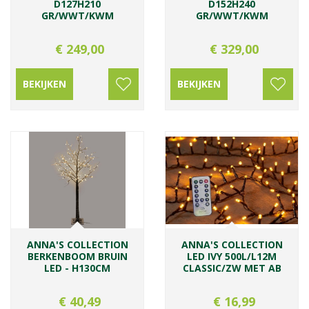
D127H210
D152H240
GR/WWT/KWM
GR/WWT/KWM
€
249
,
00
€
329
,
00
BEKIJKEN
BEKIJKEN
ANNA'S COLLECTION
ANNA'S COLLECTION
BERKENBOOM BRUIN
LED IVY 500L/L12M
LED - H130CM
CLASSIC/ZW MET AB
€
40
,
49
€
16
,
99