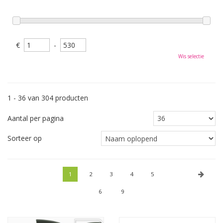
€
-
Wis selectie
1 - 36 van 304 producten
Aantal per pagina
Sorteer op
1
2
3
4
5
6
9