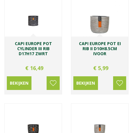
CAPI EUROPE POT
CAPI EUROPE POT EI
CYLINDER III RIB
RIB II D10H8.5CM
D17H17 ZWRT
IVOOR
€
16
,
49
€
5
,
99
BEKIJKEN
BEKIJKEN