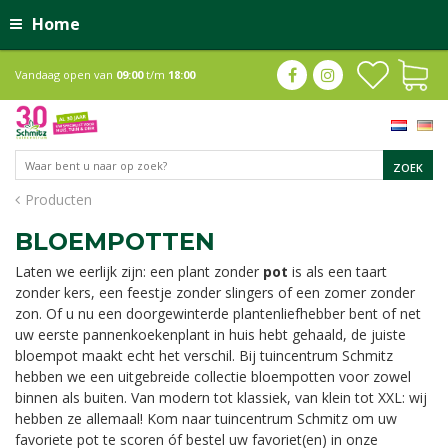
Home
Vandaag open van
09:00
t/m
18:00
Producten
BLOEMPOTTEN
Laten we eerlijk zijn: een plant zonder
pot
is als een taart
zonder kers, een feestje zonder slingers of een zomer zonder
zon. Of u nu een doorgewinterde plantenliefhebber bent of net
uw eerste pannenkoekenplant in huis hebt gehaald, de juiste
bloempot maakt echt het verschil. Bij tuincentrum Schmitz
hebben we een uitgebreide collectie bloempotten voor zowel
binnen als buiten. Van modern tot klassiek, van klein tot XXL: wij
hebben ze allemaal! Kom naar tuincentrum Schmitz om uw
favoriete pot te scoren óf bestel uw favoriet(en) in onze