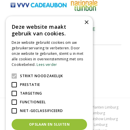
×
Deze website maakt
gebruik van cookies.
Deze website gebruikt cookies om uw
gebruikerservaring te verbeteren. Door
onze website te gebruiken, stemt u in met
alle cookies in overeenstemming met ons
Cookiebeleid.
Lees verder
STRIKT NOODZAKELIJK
PRESTATIE
TARGETING
FUNCTIONEEL
Tuincentrum Limburg
Koopzondag tuincentrum
Planten Limburg
NIET-GECLASSIFICEERD
Bomen en struiken Limburg
Tuinplanten Limburg
Tuincentrum Vlodrop
Gartencenter Vlodrop
Kerstshow Limburg
OPSLAAN EN SLUITEN
Kerstverlichting
Lemax huisjes
Vijvervissen Limburg