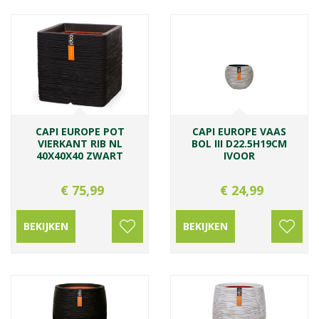
CAPI EUROPE POT
CAPI EUROPE VAAS
VIERKANT RIB NL
BOL III D22.5H19CM
40X40X40 ZWART
IVOOR
€
75
,
99
€
24
,
99
BEKIJKEN
BEKIJKEN