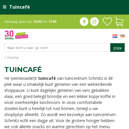
Tuincafé
Vandaag open van
10:00
t/m
17:00
Home
TUINCAFÉ
He (vernieuwde!)t
tuincafé
van tuincentrum Schmitz is dé
plek waar u smakelijk kunt genieten van een welverdiende
shoppauze. U kunt dagelijks genieten van vers gebakken
vlaai, een goed belegd broodje en een lekker kopje koffie in
onze overheerlijke lunchroom. In onze comfortabele
stoelen kunt u heerlijk tot rust komen, terwijl u uw
shoplijstje afwerkt. Zo wordt een bezoekje aan tuincentrum
Schmitz echt een dagje uit. Voor de grotere honger hebben
we ook allerlei snacks en warme gerechten op het menu.