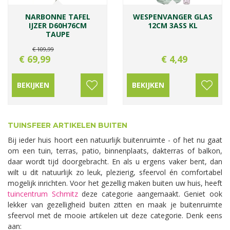
NARBONNE TAFEL
WESPENVANGER GLAS
IJZER D60H76CM
12CM 3ASS KL
TAUPE
€
109
,
99
€
69
,
99
€
4
,
49
BEKIJKEN
BEKIJKEN
TUINSFEER ARTIKELEN BUITEN
Bij ieder huis hoort een natuurlijk buitenruimte - of het nu gaat
om een tuin, terras, patio, binnenplaats, dakterras of balkon,
daar wordt tijd doorgebracht. En als u ergens vaker bent, dan
wilt u dit natuurlijk zo leuk, plezierig, sfeervol én comfortabel
mogelijk inrichten. Voor het gezellig maken buiten uw huis, heeft
tuincentrum Schmitz
deze categorie aangemaakt. Geniet ook
lekker van gezelligheid buiten zitten en maak je buitenruimte
sfeervol met de mooie artikelen uit deze categorie. Denk eens
aan: