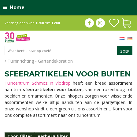
Home
Vandaag open van
10:00
t/m
17:00
Tuininrichting - Gartendekoration
SFEERARTIKELEN VOOR BUITEN
Tuincentrum Schmitz in Vlodrop
heeft een breed assortiment
aan tuin
sfeerartikelen voor buiten
, van een rozenboog tot
beelden en ornamenten. Onze inkopers zorgen voor wisselende
assortimenten welke altijd aansluiten aan de jaargetijden. In
onze webshop vindt u een greep uit ons assortiment. Kom voor
ons complete assortiment naar ons tuincentrum.
Toon flilter
Verberg filter