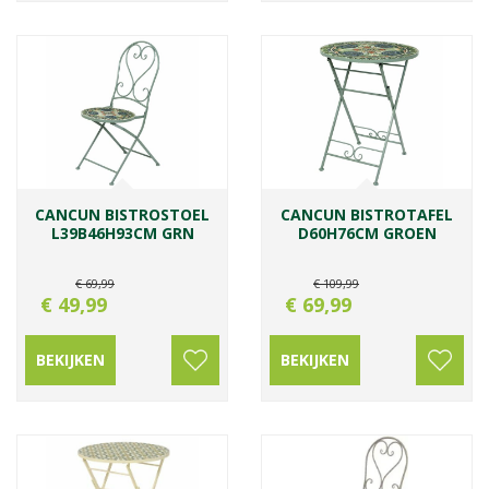
CANCUN BISTROSTOEL
CANCUN BISTROTAFEL
L39B46H93CM GRN
D60H76CM GROEN
€
69
,
99
€
109
,
99
€
49
,
99
€
69
,
99
BEKIJKEN
BEKIJKEN