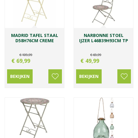
MADRID TAFEL STAAL
NARBONNE STOEL
D58H76CM CREME
IJZER L46B39H93CM TP
€
109
,
99
€
69
,
99
€
69
,
99
€
49
,
99
BEKIJKEN
BEKIJKEN