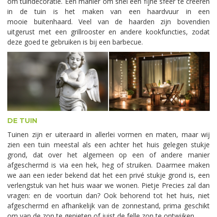
om tuindecoratie. Een manier om snel een fijne sfeer te creëren
in de tuin is het maken van een haardvuur in een
mooie buitenhaard. Veel van de haarden zijn bovendien
uitgerust met een grillrooster en andere kookfuncties, zodat
deze goed te gebruiken is bij een barbecue.
DE TUIN
Tuinen zijn er uiteraard in allerlei vormen en maten, maar wij
zien een tuin meestal als een achter het huis gelegen stukje
grond, dat over het algemeen op een of andere manier
afgeschermd is via een hek, heg of struiken. Daarmee maken
we aan een ieder bekend dat het een privé stukje grond is, een
verlengstuk van het huis waar we wonen. Pietje Precies zal dan
vragen: en de voortuin dan? Ook behorend tot het huis, niet
afgeschermd en afhankelijk van de zonnestand, prima geschikt
om van de zon te genieten of juist de felle zon te ontwijken.