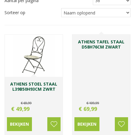
Aantal per pagina
Sorteer op
ATHENS TAFEL STAAL
D58H76CM ZWART
ATHENS STOEL STAAL
L39B50H93CM ZWRT
€
69
,
99
€
109
,
99
€
49
,
99
€
69
,
99
BEKIJKEN
BEKIJKEN