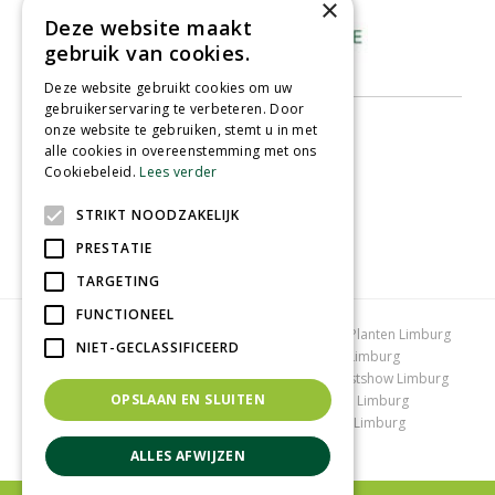
×
Deze website maakt
gebruik van cookies.
Deze website gebruikt cookies om uw
gebruikerservaring te verbeteren. Door
onze website te gebruiken, stemt u in met
alle cookies in overeenstemming met ons
Cookiebeleid.
Lees verder
STRIKT NOODZAKELIJK
PRESTATIE
TARGETING
FUNCTIONEEL
Tuincentrum Limburg
Koopzondag tuincentrum
Planten Limburg
NIET-GECLASSIFICEERD
Bomen en struiken Limburg
Tuinplanten Limburg
Tuincentrum Vlodrop
Gartencenter Vlodrop
Kerstshow Limburg
OPSLAAN EN SLUITEN
Kerstverlichting
Lemax huisjes
Vijvervissen Limburg
Graszoden kopen Limburg
Tuinmeubelen Limburg
Tuincentrum Roermond
ALLES AFWIJZEN