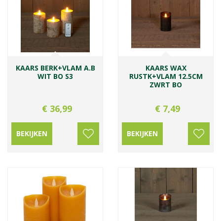
KAARS BERK+VLAM A.B
KAARS WAX
WIT BO S3
RUSTK+VLAM 12.5CM
ZWRT BO
€
36
,
99
€
7
,
49
BEKIJKEN
BEKIJKEN