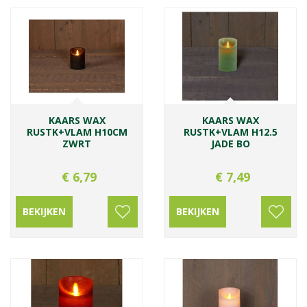
KAARS WAX
KAARS WAX
RUSTK+VLAM H10CM
RUSTK+VLAM H12.5
ZWRT
JADE BO
€
6
,
79
€
7
,
49
BEKIJKEN
BEKIJKEN