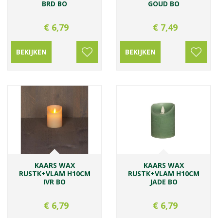
BRD BO
GOUD BO
€
6
,
79
€
7
,
49
BEKIJKEN
BEKIJKEN
KAARS WAX
KAARS WAX
RUSTK+VLAM H10CM
RUSTK+VLAM H10CM
IVR BO
JADE BO
€
6
,
79
€
6
,
79