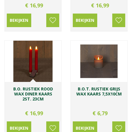
€
16
,
99
€
16
,
99
BEKIJKEN
BEKIJKEN
B.O. RUSTIEK ROOD
B.O.T. RUSTIEK GRIJS
WAX DINER KAARS
WAX KAARS 7,5X10CM
2ST. 23CM
€
16
,
99
€
6
,
79
BEKIJKEN
BEKIJKEN