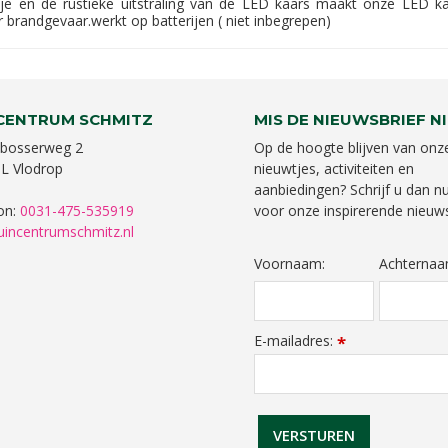
 en de rustieke uitstraling van de LED kaars maakt onze LED kaar
brandgevaar.werkt op batterijen ( niet inbegrepen)
CENTRUM SCHMITZ
MIS DE NIEUWSBRIEF NI
bosserweg 2
Op de hoogte blijven van onz
L Vlodrop
nieuwtjes, activiteiten en
aanbiedingen? Schrijf u dan nu
on:
0031-475-535919
voor onze inspirerende nieuws
uincentrumschmitz.nl
Voornaam:
Achternaa
E-mailadres:
*