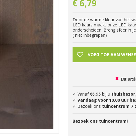
€
6
,
79
Door de warme kleur van het wak
LED kaars maakt onze LED kaars 
onderscheiden. Breng sfeer in 
( niet inbegrepen)
Dit arti
✓ Vanaf €6,95 bij u
thuisbezor
✓
Vandaag voor 10.00 uur be
✓ Bezoek ons
tuincentrum 7 
Bezoek ons tuincentrum!