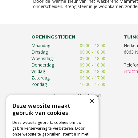
Door de warme kleur van het wakkerend vlammetje
onderscheiden. Breng sfeer in je woonkamer, zonder 
OPENINGSTIJDEN
TUIN
Maandag
09:00 - 18:00
Herken
Dinsdag
09:00 - 18:00
6063 N
Woensdag
09:00 - 18:00
Donderdag
09:00 - 18:00
Telefo
Vrijdag
09:00 - 18:00
info@t
Zaterdag
09:00 - 17:00
Zondag
10:00 - 17:00
Iedere zondag geopend tot 17 uur!
×
Op feestdagen kunnen de
Deze website maakt
openingstijden afwijken!
gebruik van cookies.
Toon alle openingstijden
Deze website gebruikt cookies om uw
gebruikerservaring te verbeteren. Door
onze website te gebruiken, stemt u in met