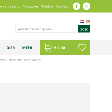
kaart + saldo
Vacatures
Tuintips
Contact
DIER
MEER
€ 0,00
wax rustk+vlam h10cm wit bo