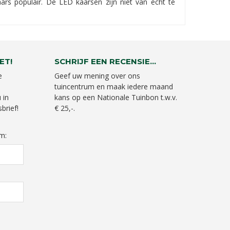
s populair. De LED kaarsen zijn niet van echt te
ET!
SCHRIJF EEN RECENSIE...
e
Geef uw mening over ons
tuincentrum en maak iedere maand
 in
kans op een Nationale Tuinbon t.w.v.
brief!
€ 25,-.
m: