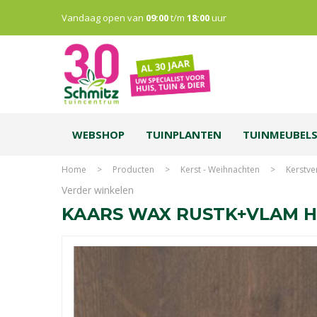
Vandaag open van
09:00
t/m
18:00
uur
WEBSHOP
TUINPLANTEN
TUINMEUBEL
Home
>
Producten
>
Kerst - Weihnachten
>
Kerstve
Verder winkelen
KAARS WAX RUSTK+VLAM H