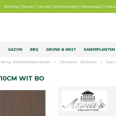
Webshop
Nieuws
Tuincafé
Kinderboerderij
Klantenkaart
Cadeau
S
GAZON
BBQ
GROND & MEST
KAMERPLANTEN
rsiering - Weihnachtsdekorationen
>
LED kaarsen - LED-Kerzen
>
Kaars 
10CM WIT BO