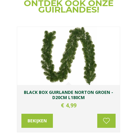
ONTDEK OOK ONZE
GUIRLANDES!
BLACK BOX GUIRLANDE NORTON GROEN -
D20CM L180CM
€
4
,
99
BEKIJKEN