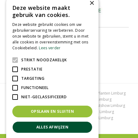
×
Deze website maakt
gebruik van cookies.
Deze website gebruikt cookies om uw
gebruikerservaring te verbeteren. Door
onze website te gebruiken, stemt u in met
alle cookies in overeenstemming met ons
Cookiebeleid.
Lees verder
STRIKT NOODZAKELIJK
PRESTATIE
TARGETING
FUNCTIONEEL
Tuincentrum Limburg
Koopzondag tuincentrum
Planten Limburg
NIET-GECLASSIFICEERD
Bomen en struiken Limburg
Tuinplanten Limburg
Tuincentrum Vlodrop
Gartencenter Vlodrop
Kerstshow Limburg
OPSLAAN EN SLUITEN
Kerstverlichting
Lemax huisjes
Vijvervissen Limburg
Graszoden kopen Limburg
Tuinmeubelen Limburg
Tuincentrum Roermond
ALLES AFWIJZEN