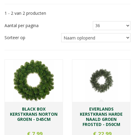
1 - 2 van 2 producten
Aantal per pagina
Sorteer op
BLACK BOX
EVERLANDS
KERSTKRANS NORTON
KERSTKRANS HARDE
GROEN - D45CM
NAALD GROEN
FROSTED - D50CM
€
7
,
99
€
22
,
99