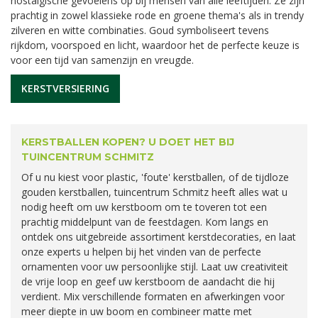
nostalgische gevoelens op bij mensen van alle leeftijden. Ze zijn
prachtig in zowel klassieke rode en groene thema's als in trendy
zilveren en witte combinaties. Goud symboliseert tevens
rijkdom, voorspoed en licht, waardoor het de perfecte keuze is
voor een tijd van samenzijn en vreugde.
KERSTVERSIERING
KERSTBALLEN KOPEN? U DOET HET BIJ
TUINCENTRUM SCHMITZ
Of u nu kiest voor plastic, 'foute' kerstballen, of de tijdloze
gouden kerstballen, tuincentrum Schmitz heeft alles wat u
nodig heeft om uw kerstboom om te toveren tot een
prachtig middelpunt van de feestdagen. Kom langs en
ontdek ons uitgebreide assortiment kerstdecoraties, en laat
onze experts u helpen bij het vinden van de perfecte
ornamenten voor uw persoonlijke stijl. Laat uw creativiteit
de vrije loop en geef uw kerstboom de aandacht die hij
verdient. Mix verschillende formaten en afwerkingen voor
meer diepte in uw boom en combineer matte met