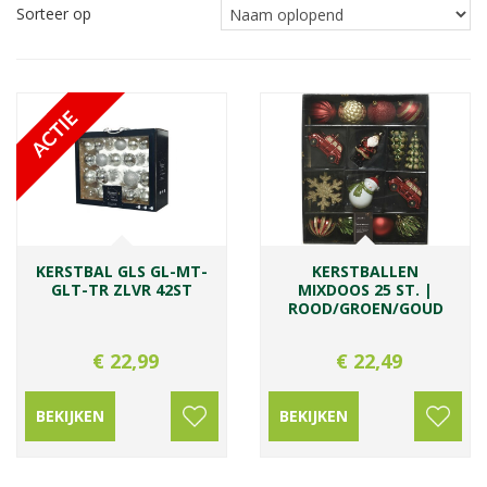
Sorteer op
KERSTBAL GLS GL-MT-
KERSTBALLEN
GLT-TR ZLVR 42ST
MIXDOOS 25 ST. |
ROOD/GROEN/GOUD
€
22
,
99
€
22
,
49
BEKIJKEN
BEKIJKEN