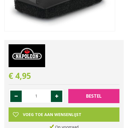
€
4
,
95
Op voorraad