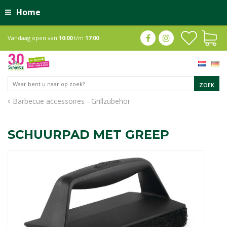
Home
Vandaag open van
10:00
t/m
17:00
Barbecue accessoires - Grillzubehör
SCHUURPAD MET GREEP