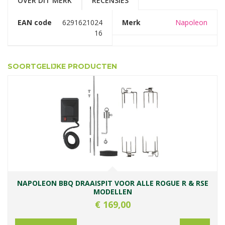
OVER DIT MERK
RECENSIES
EAN code
6291621024
Merk
Napoleon
16
SOORTGELIJKE PRODUCTEN
NAPOLEON BBQ DRAAISPIT VOOR ALLE ROGUE R & RSE
MODELLEN
€
169
,
00