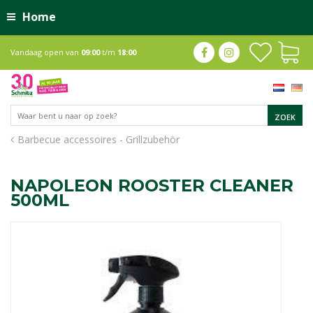
Home
Vandaag open van
09:00
t/m
18:00
Barbecue accessoires - Grillzubehör
NAPOLEON ROOSTER CLEANER
500ML