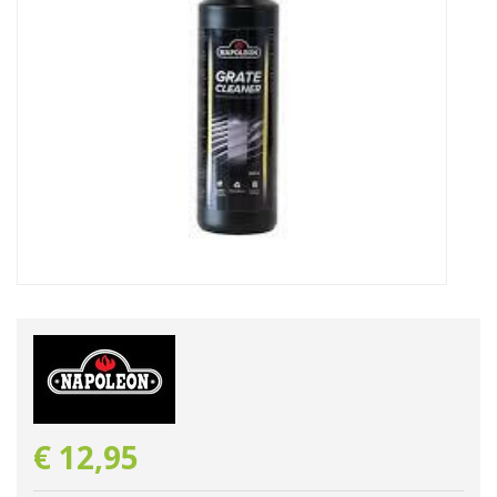
€
12
,
95