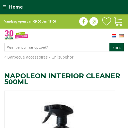
Home
Vandaag open van
09:00
t/m
18:00
Barbecue accessoires - Grillzubehör
NAPOLEON INTERIOR CLEANER
500ML