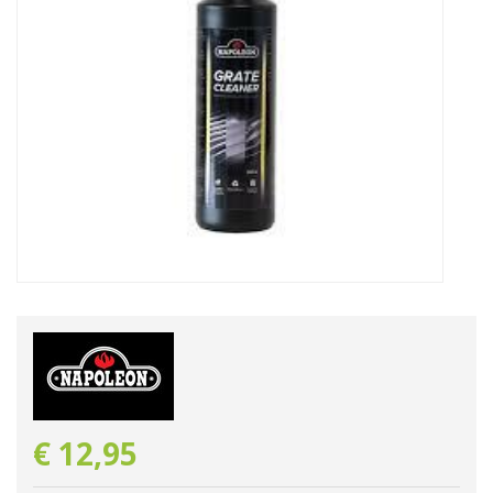
€
12
,
95