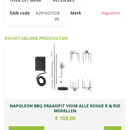
OVER DIT MERK
RECENSIES
EAN code
6291621024
Merk
Napoleon
09
SOORTGELIJKE PRODUCTEN
NAPOLEON BBQ DRAAISPIT VOOR ALLE ROGUE R & RSE
MODELLEN
€
169
,
00