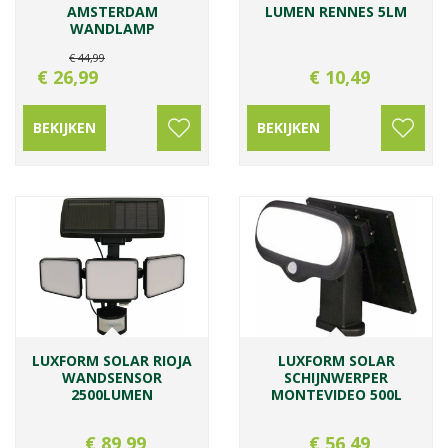
AMSTERDAM
LUMEN RENNES 5LM
WANDLAMP
€
44
,
99
€
26
,
99
€
10
,
49
BEKIJKEN
BEKIJKEN
LUXFORM SOLAR RIOJA
LUXFORM SOLAR
WANDSENSOR
SCHIJNWERPER
2500LUMEN
MONTEVIDEO 500L
€
89
,
99
€
56
,
49