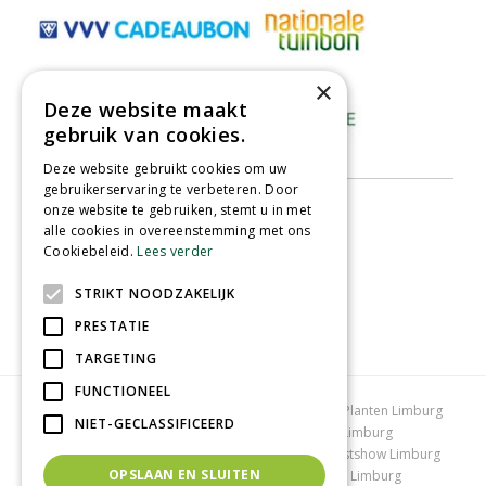
×
Deze website maakt
gebruik van cookies.
Deze website gebruikt cookies om uw
gebruikerservaring te verbeteren. Door
onze website te gebruiken, stemt u in met
alle cookies in overeenstemming met ons
Cookiebeleid.
Lees verder
STRIKT NOODZAKELIJK
PRESTATIE
TARGETING
FUNCTIONEEL
Tuincentrum Limburg
Koopzondag tuincentrum
Planten Limburg
NIET-GECLASSIFICEERD
Bomen en struiken Limburg
Tuinplanten Limburg
Tuincentrum Vlodrop
Gartencenter Vlodrop
Kerstshow Limburg
OPSLAAN EN SLUITEN
Kerstverlichting
Lemax huisjes
Vijvervissen Limburg