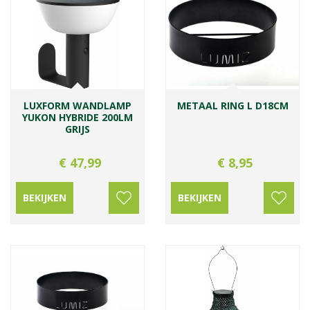
LUXFORM WANDLAMP
METAAL RING L D18CM
YUKON HYBRIDE 200LM
GRIJS
€
47
,
99
€
8
,
95
BEKIJKEN
BEKIJKEN