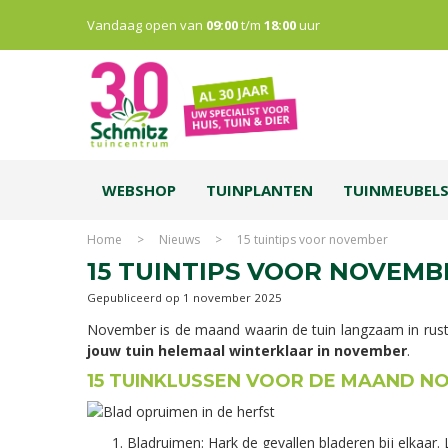
Vandaag open van
09:00
t/m
18:00
uur
WEBSHOP
TUINPLANTEN
TUINMEUBEL
Home
>
Nieuws
>
15 tuintips voor november
15 TUINTIPS VOOR NOVEMB
Gepubliceerd op
1 november 2025
November is de maand waarin de tuin langzaam in rust
jouw tuin helemaal winterklaar in november
.
15 TUINKLUSSEN VOOR DE MAAND N
Bladruimen: Hark de gevallen bladeren bij elkaar.