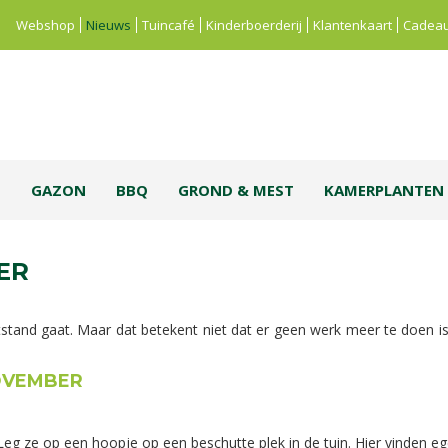
Webshop
Nieuws
Tuincafé
Kinderboerderij
Klantenkaart
Cadeau
S
GAZON
BBQ
GROND & MEST
KAMERPLANTEN
ER
stand gaat. Maar dat betekent niet dat er geen werk meer te doen i
OVEMBER
 Leg ze op een hoopje op een beschutte plek in de tuin. Hier vinden e