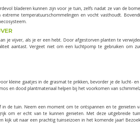
rdevol bladeren kunnen zijn voor je tuin, zelfs nadat ze van de bome
 extreme temperatuurschommelingen en vocht vasthoudt. Bovendien 
mecosysteem.
JVER
n je vijver, als je er een hebt. Door afgestorven planten te verwijd
liteit aantast. Vergeet niet om een luchtpomp te gebruiken om zuu
or kleine gaatjes in de grasmat te prikken, bevorder je de lucht- en 
 mos en dood plantmateriaal helpen bij het voorkomen van schimmelz
elf in de tuin. Neem een moment om te ontspannen en te genieten v
rijk om er echt van te kunnen genieten. Met deze uitgebreide tui
n kijk uit naar een prachtig tuinseizoen in het komende jaar! Bezoe