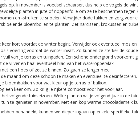
els op. In november is voedsel schaarser, dus help de vogels de wint
gevoelige planten in jute of noppenfolie om ze te beschermen tegen
omen en -struiken te snoeien. Verwijder dode takken en zorg voor 
arsbloeiende bloembollen te planten. Zet narcissen, krokussen en tulpe
keer kort voordat de winter begint. Verwijder ook eventueel mos en 
osis voeding voordat de winter invalt. Zo kunnen ze sterker de koude 
r vuil van je terras en tuinpaden. Een schone ondergrond voorkomt gli
t de vijver en haal eventueel blad van het wateroppervlak.
et een hoes of zet ze binnen. Zo gaan ze langer mee.
er de maand om deze schoon te maken en eventueel te desinfecteren.
 je bloembakken voor wat kleur op je terras of balkon.
en keer om. Zo krijg je rijkere compost voor het voorjaar.
het volgende tuinseizoen. Welke planten wil je volgend jaar in de tui
 tuin te genieten in november. Met een kop warme chocolademelk kun je
bben behandeld, kunnen we dieper ingaan op enkele specifieke take