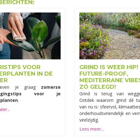
BERICHTEN:
RISTIPS VOOR
GRIND IS WEER HIP!
ERPLANTEN IN DE
FUTURE-PROOF,
ER
MEDITERRANE VIBE
ZÓ GELEGD!
geven je graag
zomerse
orgingstips voor je
Grind is terug van wegge
planten
.
Ontdek waarom grind dé tu
van nu is: sfeervol, klimaatbe
er...
onderhoudsvriendelijk en ver
veelzijdig.
Lees meer...