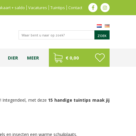
kaart + saldo
Vacatures
Tuintips
Contact
DIER
MEER
€ 0,00
s! Integendeel, met deze
15 handige tuintips maak jij
gels en insecten een warme schuilplaats.