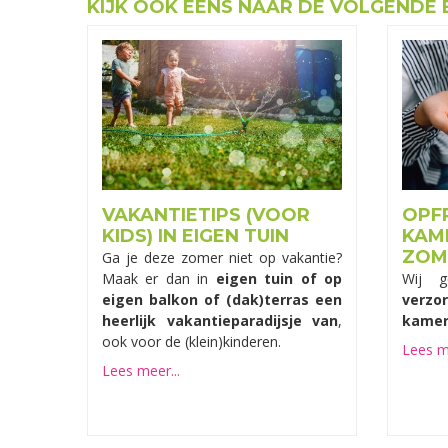
KIJK OOK EENS NAAR DE VOLGENDE 
VAKANTIETIPS (VOOR
OPF
KIDS) IN EIGEN TUIN
KAM
ZOM
Ga je deze zomer niet op vakantie?
Maak er dan in
eigen tuin of op
Wij 
eigen balkon of (dak)terras een
verz
heerlijk vakantieparadijsje van
,
kamer
ook voor de (klein)kinderen.
Lees me
Lees meer...