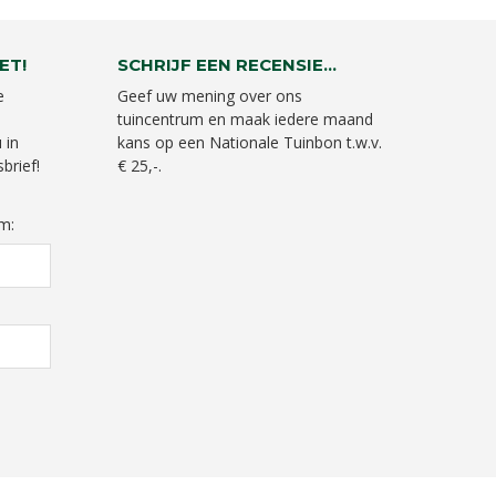
ET!
SCHRIJF EEN RECENSIE...
e
Geef uw mening over ons
tuincentrum en maak iedere maand
 in
kans op een Nationale Tuinbon t.w.v.
brief!
€ 25,-.
m: