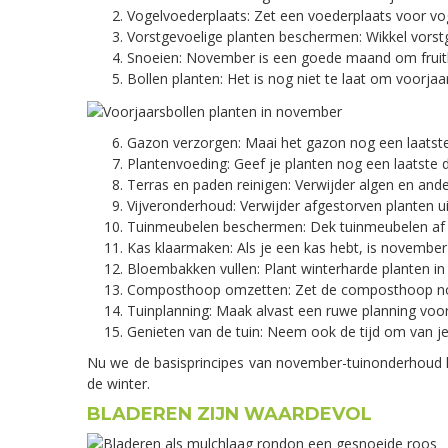
Vogelvoederplaats: Zet een voederplaats voor vog
Vorstgevoelige planten beschermen: Wikkel vorst
Snoeien: November is een goede maand om fruitb
Bollen planten: Het is nog niet te laat om voorja
Gazon verzorgen: Maai het gazon nog een laatste 
Plantenvoeding: Geef je planten nog een laatste d
Terras en paden reinigen: Verwijder algen en ande
Vijveronderhoud: Verwijder afgestorven planten ui
Tuinmeubelen beschermen: Dek tuinmeubelen af m
Kas klaarmaken: Als je een kas hebt, is novemb
Bloembakken vullen: Plant winterharde planten in
Composthoop omzetten: Zet de composthoop nog e
Tuinplanning: Maak alvast een ruwe planning voor 
Genieten van de tuin: Neem ook de tijd om van je
Nu we de basisprincipes van november-tuinonderhoud he
de winter.
BLADEREN ZIJN WAARDEVOL