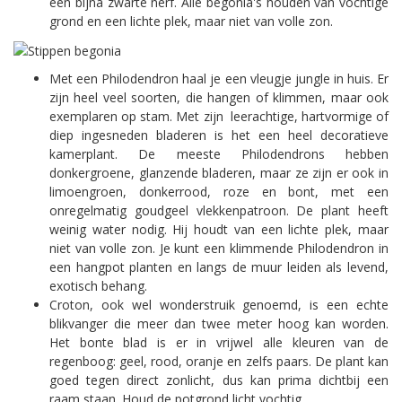
een bijna zwarte nerf. Alle begonia's houden van vochtige
grond en een lichte plek, maar niet van volle zon.
Met een Philodendron haal je een vleugje jungle in huis. Er
zijn heel veel soorten, die hangen of klimmen, maar ook
exemplaren op stam. Met zijn leerachtige, hartvormige of
diep ingesneden bladeren is het een heel decoratieve
kamerplant. De meeste Philodendrons hebben
donkergroene, glanzende bladeren, maar ze zijn er ook in
limoengroen, donkerrood, roze en bont, met een
onregelmatig goudgeel vlekkenpatroon. De plant heeft
weinig water nodig. Hij houdt van een lichte plek, maar
niet van volle zon. Je kunt een klimmende Philodendron in
een hangpot planten en langs de muur leiden als levend,
exotisch behang.
Croton, ook wel wonderstruik genoemd, is een echte
blikvanger die meer dan twee meter hoog kan worden.
Het bonte blad is er in vrijwel alle kleuren van de
regenboog: geel, rood, oranje en zelfs paars. De plant kan
goed tegen direct zonlicht, dus kan prima dichtbij een
raam staan. Houd de potgrond licht vochtig.