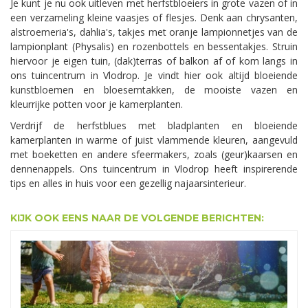
Je kunt je nu ook uitleven met herfstbloeiers in grote vazen of in
een verzameling kleine vaasjes of flesjes. Denk aan chrysanten,
alstroemeria's, dahlia's, takjes met oranje lampionnetjes van de
lampionplant (Physalis) en rozenbottels en bessentakjes. Struin
hiervoor je eigen tuin, (dak)terras of balkon af of kom langs in
ons tuincentrum in Vlodrop. Je vindt hier ook altijd bloeiende
kunstbloemen en bloesemtakken, de mooiste vazen en
kleurrijke potten voor je kamerplanten.
Verdrijf de herfstblues met bladplanten en bloeiende
kamerplanten in warme of juist vlammende kleuren, aangevuld
met boeketten en andere sfeermakers, zoals (geur)kaarsen en
dennenappels. Ons tuincentrum in Vlodrop heeft inspirerende
tips en alles in huis voor een gezellig najaarsinterieur.
KIJK OOK EENS NAAR DE VOLGENDE BERICHTEN: