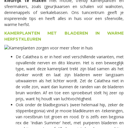
kleurrijk te maken
met mooie, trendy kamerplanten en
sfeermakers, zoals (geur)kaarsen en schalen vol walnoten,
dennenappels of sierkalebassen. Ons tuincentrum geeft je
inspirerende tips en heeft alles in huis voor een sfeervolle,
warme herfst.
KAMERPLANTEN MET BLADEREN IN WARME
HERFSTKLEUREN
De Calathea is er in heel veel verschillende varianten, met
opvallende nerven en dito kleuren. Het is een beweeglijk
type, want deze kamerplant trekt zijn blad samen als het
donker wordt en laat zijn bladeren weer langzaam
uitwaaieren als het lichter wordt. Zet de Calathea niet in
de volle zon, want dan kunnen de randen van de bladeren
bruin worden. Af en toe een sproeibeurt stelt hij zeer op
prijs, want hij houdt van luchtvochtigheid.
Ook onder de bladbegonia's (weer helemaal hip, zeker de
stippenbegonia) vind je mooie bladkleuren en -tekeningen,
van roestbruin tot groen en rood. Er is zelfs een begonia
rex die 'Indian Summer' heet, met purperen bladeren en