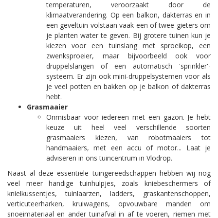
temperaturen, veroorzaakt door de
klimaatverandering. Op een balkon, dakterras en in
een geveltuin volstaan vaak een of twee gieters om
je planten water te geven. Bij grotere tuinen kun je
kiezen voor een tuinslang met sproeikop, een
zwenksproeier, maar bijvoorbeeld ook voor
druppelslangen of een automatisch 'sprinkler'-
systeem. Er zijn ook mini-druppelsystemen voor als
je veel potten en bakken op je balkon of dakterras
hebt.
Grasmaaier
Onmisbaar voor iedereen met een gazon. Je hebt
keuze uit heel veel verschillende soorten
grasmaaiers kiezen, van robotmaaiers tot
handmaaiers, met een accu of motor... Laat je
adviseren in ons tuincentrum in Vlodrop.
Naast al deze essentiële tuingereedschappen hebben wij nog
veel meer handige tuinhulpjes, zoals kniebeschermers of
knielkussentjes, tuinlaarzen, ladders, graskantenschoppen,
verticuteerharken, kruiwagens, opvouwbare manden om
snoeimateriaal en ander tuinafval in af te voeren, riemen met