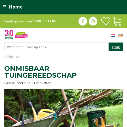
Home
Vandaag open van
10:00
t/m
17:00
Nieuws
ONMISBAAR
TUINGEREEDSCHAP
Gepubliceerd op
21 mei 2022