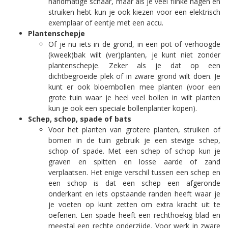
handmatige schaar, maar als je veel flinke hagen en
struiken hebt kun je ook kiezen voor een elektrisch
exemplaar of eentje met een accu.
Plantenschepje
Of je nu iets in de grond, in een pot of verhoogde
(kweek)bak wilt (ver)planten, je kunt niet zonder
plantenschepje. Zeker als je dat op een
dichtbegroeide plek of in zware grond wilt doen. Je
kunt er ook bloembollen mee planten (voor een
grote tuin waar je heel veel bollen in wilt planten
kun je ook een speciale bollenplanter kopen).
Schep, schop, spade of bats
Voor het planten van grotere planten, struiken of
bomen in de tuin gebruik je een stevige schep,
schop of spade. Met een schep of schop kun je
graven en spitten en losse aarde of zand
verplaatsen. Het enige verschil tussen een schep en
een schop is dat een schep een afgeronde
onderkant en iets opstaande randen heeft waar je
je voeten op kunt zetten om extra kracht uit te
oefenen. Een spade heeft een rechthoekig blad en
meestal een rechte onderzijde. Voor werk in zware