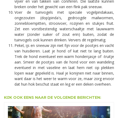
vijver en van takken van coniferen. Die laatste kunnen
breken onder het gewicht van een flink pak sneeuw.
Voer de tuinvogels met speciale vogelpindakaas,
ongezouten (dop)pinda's, gedroogde mailwormen,
zonnebloempitten, strooivoer, rozijnen en stukjes fruit.
Zet een vorstbestendig waterschaaltje met lauwwarm
water (zonder suiker of zout erin) buiten, zodat de
tuinvogels ook kunnen drinken. Ververs dit regelmatig.
Pekel, ijs en sneeuw zijn niet fijn voor de pootjes en vacht
van huisdieren. Laat je hond of kat niet te lang buiten.
Trek de hond eventueel een warm hondenjasje of -truitje
aan. Smeer de pootjes van de hond voor een wandeling
eventueel in met vaseline en laat hem niet op plekken
lopen waar gepekeld is. Haal je konijnen niet naar binnen,
want daar is het weer te warm voor ze, maar zorg ervoor
dat hun hok beschut staat en leg er een deken overheen.
KIJK OOK EENS NAAR DE VOLGENDE BERICHTEN: