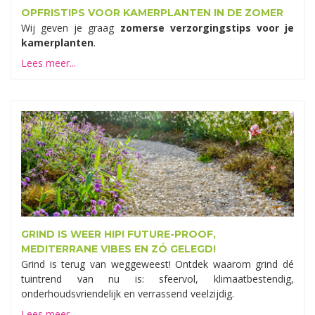
OPFRISTIPS VOOR KAMERPLANTEN IN DE ZOMER
Wij geven je graag
zomerse verzorgingstips voor je
kamerplanten
.
Lees meer...
GRIND IS WEER HIP! FUTURE-PROOF,
MEDITERRANE VIBES EN ZÓ GELEGD!
Grind is terug van weggeweest! Ontdek waarom grind dé
tuintrend van nu is: sfeervol, klimaatbestendig,
onderhoudsvriendelijk en verrassend veelzijdig.
Lees meer...