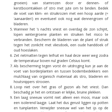
groeien) van stamrozen door er dennen- of
kerstboomtakken of stro met jute om te binden. Bedek
de voet van klim- en struikrozen met een hoop aarde (=
‘aanaarden’) en eventueel ook nog wat dennengroen of
bladeren.
Wanneer het ’s nachts vriest en overdag de zon schijnt,
lopen wintergroene planten en struiken het risico te
verbranden. Bescherm de bladeren van de plant of struik
tegen het zonlicht met vliesdoek, een oude handdoek of
oud hoeslaken.
Zet rietmatten tegen leifruit en haal deze weer weg zodra
de temperatuur boven nul graden Celsius komt.
Als bescherming tegen vorst én uitdroging kun je aan de
voet van borderplanten en tussen bodembedekkers een
mulchlaag van organisch materiaal als stro, bladeren en
houtsnippers strooien.
Loop niet over het gras of gazon als het vriest. Dan
beschadig je het en ontstaan er lelijke, bruine plekken.
Een laag sneeuw vormt niet alleen een mooi, maar ook
een isolerend laagje. Laat het dus gerust liggen op potten
en tuinplanten. Verwijder sneeuw wel van het ijs op de