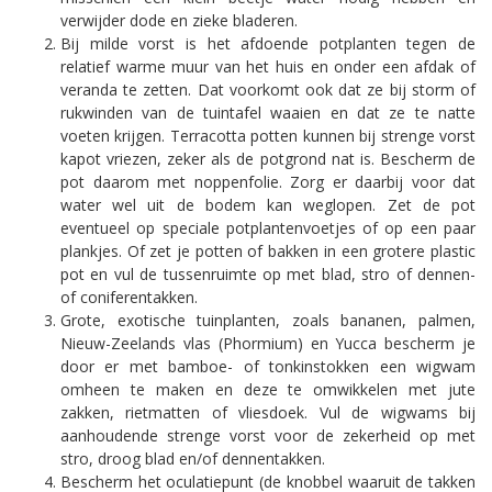
verwijder dode en zieke bladeren.
Bij milde vorst is het afdoende potplanten tegen de
relatief warme muur van het huis en onder een afdak of
veranda te zetten. Dat voorkomt ook dat ze bij storm of
rukwinden van de tuintafel waaien en dat ze te natte
voeten krijgen. Terracotta potten kunnen bij strenge vorst
kapot vriezen, zeker als de potgrond nat is. Bescherm de
pot daarom met noppenfolie. Zorg er daarbij voor dat
water wel uit de bodem kan weglopen. Zet de pot
eventueel op speciale potplantenvoetjes of op een paar
plankjes. Of zet je potten of bakken in een grotere plastic
pot en vul de tussenruimte op met blad, stro of dennen-
of coniferentakken.
Grote, exotische tuinplanten, zoals bananen, palmen,
Nieuw-Zeelands vlas (Phormium) en Yucca bescherm je
door er met bamboe- of tonkinstokken een wigwam
omheen te maken en deze te omwikkelen met jute
zakken, rietmatten of vliesdoek. Vul de wigwams bij
aanhoudende strenge vorst voor de zekerheid op met
stro, droog blad en/of dennentakken.
Bescherm het oculatiepunt (de knobbel waaruit de takken