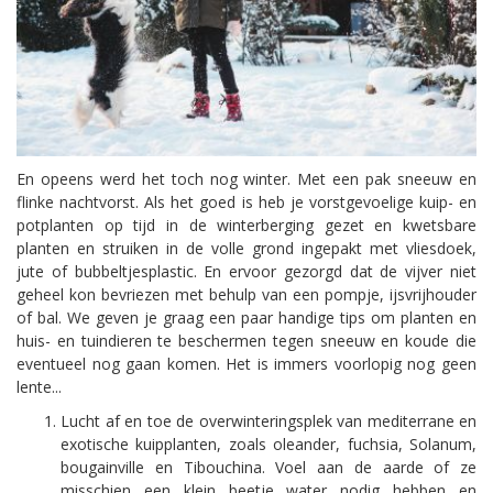
En opeens werd het toch nog winter. Met een pak sneeuw en
flinke nachtvorst. Als het goed is heb je vorstgevoelige kuip- en
potplanten op tijd in de winterberging gezet en kwetsbare
planten en struiken in de volle grond ingepakt met vliesdoek,
jute of bubbeltjesplastic. En ervoor gezorgd dat de vijver niet
geheel kon bevriezen met behulp van een pompje, ijsvrijhouder
of bal. We geven je graag een paar handige tips om planten en
huis- en tuindieren te beschermen tegen sneeuw en koude die
eventueel nog gaan komen. Het is immers voorlopig nog geen
lente...
Lucht af en toe de overwinteringsplek van mediterrane en
exotische kuipplanten, zoals oleander, fuchsia, Solanum,
bougainville en Tibouchina. Voel aan de aarde of ze
misschien een klein beetje water nodig hebben en