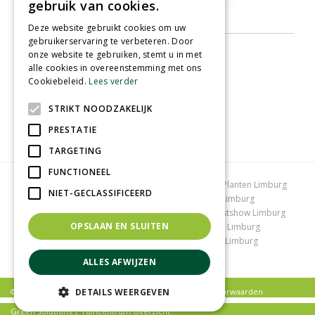
gebruik van cookies.
Deze website gebruikt cookies om uw
gebruikerservaring te verbeteren. Door
onze website te gebruiken, stemt u in met
alle cookies in overeenstemming met ons
Cookiebeleid.
Lees verder
STRIKT NOODZAKELIJK
PRESTATIE
TARGETING
FUNCTIONEEL
Tuincentrum Limburg
Koopzondag tuincentrum
Planten Limburg
NIET-GECLASSIFICEERD
Bomen en struiken Limburg
Tuinplanten Limburg
Tuincentrum Vlodrop
Gartencenter Vlodrop
Kerstshow Limburg
OPSLAAN EN SLUITEN
Kerstverlichting
Lemax huisjes
Vijvervissen Limburg
Graszoden kopen Limburg
Tuinmeubelen Limburg
Tuincentrum Roermond
ALLES AFWIJZEN
© Tuincentrum Schmitz |
Privacy policy
|
Algemene voorwaarden
DETAILS WEERGEVEN
Green Solutions
|
Tuincentrum Overzicht