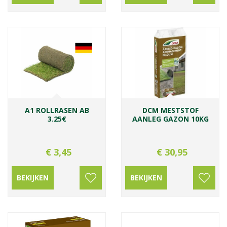
A1 ROLLRASEN AB
DCM MESTSTOF
3.25€
AANLEG GAZON 10KG
€
3
,
45
€
30
,
95
BEKIJKEN
BEKIJKEN