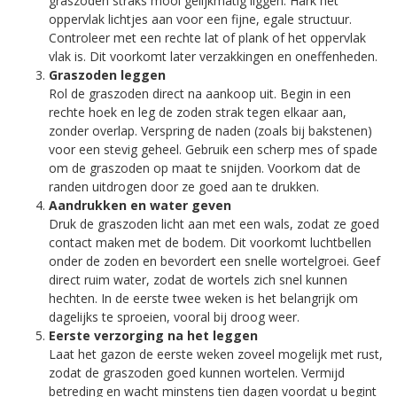
graszoden straks mooi gelijkmatig liggen. Hark het
oppervlak lichtjes aan voor een fijne, egale structuur.
Controleer met een rechte lat of plank of het oppervlak
vlak is. Dit voorkomt later verzakkingen en oneffenheden.
Graszoden leggen
Rol de graszoden direct na aankoop uit. Begin in een
rechte hoek en leg de zoden strak tegen elkaar aan,
zonder overlap. Verspring de naden (zoals bij bakstenen)
voor een stevig geheel. Gebruik een scherp mes of spade
om de graszoden op maat te snijden. Voorkom dat de
randen uitdrogen door ze goed aan te drukken.
Aandrukken en water geven
Druk de graszoden licht aan met een wals, zodat ze goed
contact maken met de bodem. Dit voorkomt luchtbellen
onder de zoden en bevordert een snelle wortelgroei. Geef
direct ruim water, zodat de wortels zich snel kunnen
hechten. In de eerste twee weken is het belangrijk om
dagelijks te sproeien, vooral bij droog weer.
Eerste verzorging na het leggen
Laat het gazon de eerste weken zoveel mogelijk met rust,
zodat de graszoden goed kunnen wortelen. Vermijd
betreding en wacht minstens tien dagen voordat u begint