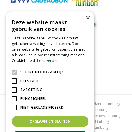
×
Deze website maakt
gebruik van cookies.
Deze website gebruikt cookies om uw
gebruikerservaring te verbeteren. Door
onze website te gebruiken, stemt u in met
alle cookies in overeenstemming met ons
Cookiebeleid.
Lees verder
STRIKT NOODZAKELIJK
PRESTATIE
TARGETING
FUNCTIONEEL
Tuincentrum Limburg
Koopzondag tuincentrum
Planten Limburg
NIET-GECLASSIFICEERD
Bomen en struiken Limburg
Tuinplanten Limburg
Tuincentrum Vlodrop
Gartencenter Vlodrop
Kerstshow Limburg
OPSLAAN EN SLUITEN
Kerstverlichting
Lemax huisjes
Vijvervissen Limburg
Graszoden kopen Limburg
Tuinmeubelen Limburg