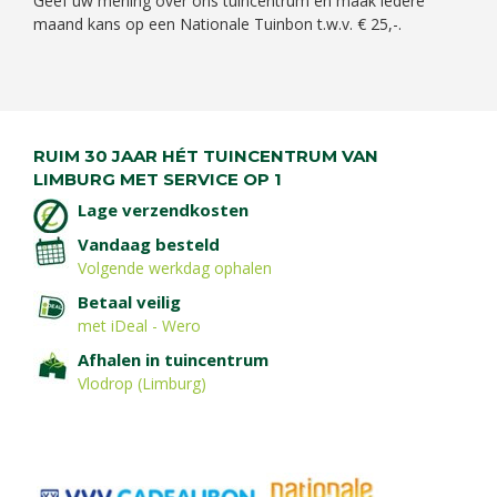
Geef uw mening over ons tuincentrum en maak iedere
maand kans op een Nationale Tuinbon t.w.v. € 25,-.
RUIM 30 JAAR HÉT TUINCENTRUM VAN
LIMBURG MET SERVICE OP 1
Lage verzendkosten
Vandaag besteld
Volgende werkdag ophalen
Betaal veilig
met iDeal - Wero
Afhalen in tuincentrum
Vlodrop (Limburg)