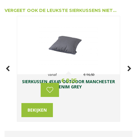
VERGEET OOK DE LEUKSTE SIERKUSSENS NIET...
vanaf
€
16
,
50
€
8
,
25
-
SIERKUSSEN 45X45 OUTDOOR MANCHESTER
S
DENIM GREY
BEKIJKEN