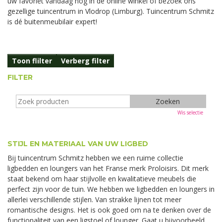
uw favoriet vandaag nog in de online winkel of bezoek ons
gezellige tuincentrum in Vlodrop (Limburg). Tuincentrum Schmitz
is dé buitenmeubilair expert!
Toon flilter
Verberg filter
FILTER
Wis selectie
STIJL EN MATERIAAL VAN UW LIGBED
Bij tuincentrum Schmitz hebben we een ruime collectie
ligbedden en loungers van het Franse merk Proloisirs. Dit merk
staat bekend om haar stijlvolle en kwalitatieve meubels die
perfect zijn voor de tuin. We hebben we ligbedden en loungers in
allerlei verschillende stijlen. Van strakke lijnen tot meer
romantische designs. Het is ook goed om na te denken over de
functionaliteit van een ligstoel of lounger. Gaat u bijvoorbeeld