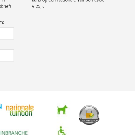
brief!
€ 25,-.
m: