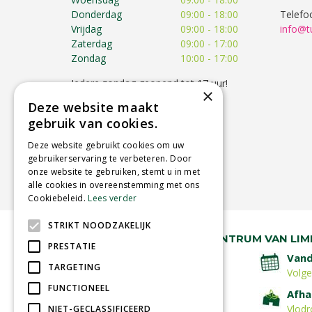
Donderdag
09:00 - 18:00
Telefo
Vrijdag
09:00 - 18:00
info@t
Zaterdag
09:00 - 17:00
Zondag
10:00 - 17:00
Iedere zondag geopend tot 17 uur!
×
Op feestdagen kunnen de
Deze website maakt
openingstijden afwijken!
gebruik van cookies.
Toon alle openingstijden
Deze website gebruikt cookies om uw
gebruikerservaring te verbeteren. Door
onze website te gebruiken, stemt u in met
alle cookies in overeenstemming met ons
Cookiebeleid.
Lees verder
STRIKT NOODZAKELIJK
RUIM 30 JAAR HÉT TUINCENTRUM VAN LIM
PRESTATIE
Lage verzendkosten
Vand
TARGETING
Volg
FUNCTIONEEL
Betaal veilig
Afha
met iDeal - Wero
Vlodr
NIET-GECLASSIFICEERD