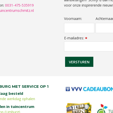
on:
0031-475-535919
voor onze inspirerende nieuws
uincentrumschmitz.nl
Voornaam:
Achternaa
E-mailadres:
*
BURG MET SERVICE OP 1
aag besteld
ende werkdag ophalen
len in tuincentrum
op (Limburg)