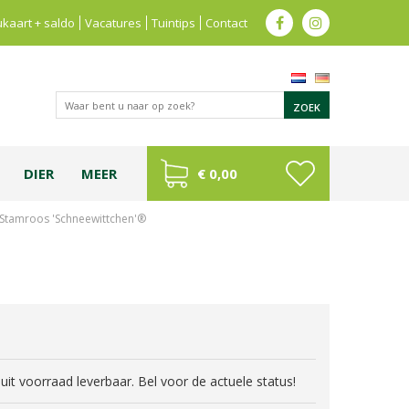
kaart + saldo
Vacatures
Tuintips
Contact
DIER
MEER
€ 0,00
Stamroos 'Schneewittchen'®
jd uit voorraad leverbaar. Bel voor de actuele status!