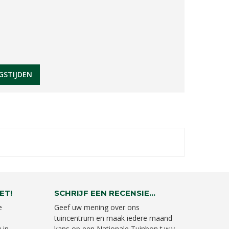
GSTIJDEN
ET!
SCHRIJF EEN RECENSIE...
e
Geef uw mening over ons
tuincentrum en maak iedere maand
 in
kans op een Nationale Tuinbon t.w.v.