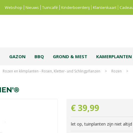
Webshop
Nieuws
Tuincafé
Kinderboerderij
Klantenkaart
Cadeau
S
GAZON
BBQ
GROND & MEST
KAMERPLANTEN
Rozen en klimplanten - Rosen, Kletter- und Schlingpflanzen
>
Rozen
>
EN'®
€
39
,
99
let op, tuinplanten zijn niet alti