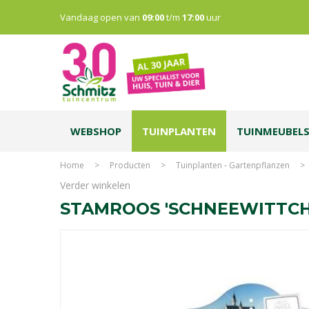
Vandaag open van
09:00
t/m
17:00
uur
WEBSHOP
TUINPLANTEN
TUINMEUBEL
Home
>
Producten
>
Tuinplanten - Gartenpflanzen
>
Verder winkelen
STAMROOS 'SCHNEEWITTCH