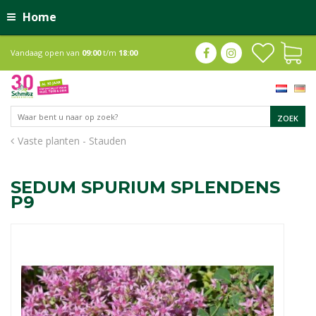
Home
Vandaag open van
09:00
t/m
18:00
Vaste planten - Stauden
SEDUM SPURIUM SPLENDENS
P9