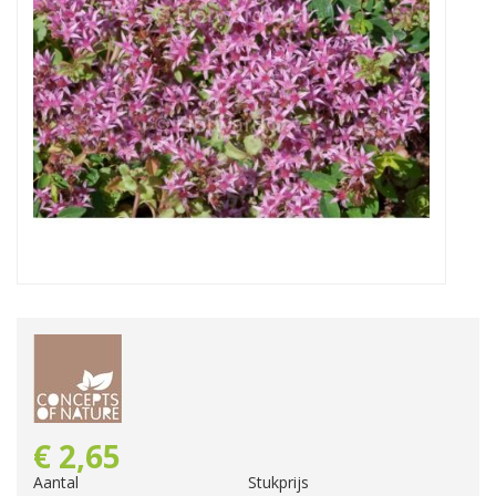
€
2
,
65
Aantal
Stukprijs