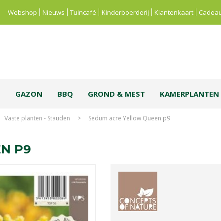
Webshop
Nieuws
Tuincafé
Kinderboerderij
Klantenkaart
Cadeau
S
GAZON
BBQ
GROND & MEST
KAMERPLANTEN
Vaste planten - Stauden
>
Sedum acre Yellow Queen p9
N P9