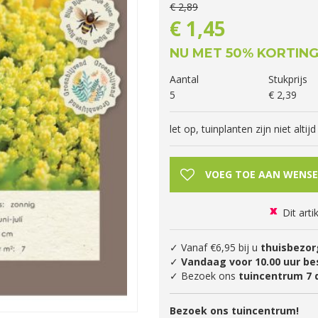
€
2
,
89
€
1
,
45
NU MET 50% KORTIN
Aantal
Stukprijs
5
€
2
,
39
let op, tuinplanten zijn niet alti
Dit arti
✓ Vanaf €6,95 bij u
thuisbezor
✓
Vandaag voor 10.00 uur be
✓ Bezoek ons
tuincentrum 7 
Bezoek ons tuincentrum!