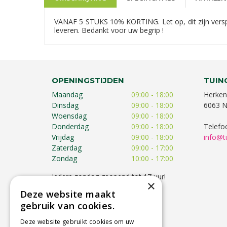
VANAF 5 STUKS 10% KORTING. Let op, dit zijn verspr
leveren. Bedankt voor uw begrip !
OPENINGSTIJDEN
TUIN
Maandag
09:00 - 18:00
Herken
Dinsdag
09:00 - 18:00
6063 N
Woensdag
09:00 - 18:00
Donderdag
09:00 - 18:00
Telefo
Vrijdag
09:00 - 18:00
info@t
Zaterdag
09:00 - 17:00
Zondag
10:00 - 17:00
Iedere zondag geopend tot 17 uur!
×
Op feestdagen kunnen de
Deze website maakt
openingstijden afwijken!
gebruik van cookies.
Toon alle openingstijden
Deze website gebruikt cookies om uw