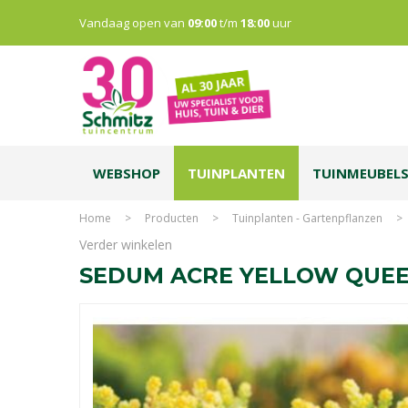
Vandaag open van
09:00
t/m
18:00
uur
WEBSHOP
TUINPLANTEN
TUINMEUBEL
Home
>
Producten
>
Tuinplanten - Gartenpflanzen
>
Verder winkelen
SEDUM ACRE YELLOW QUEE