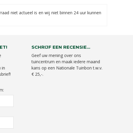
ad niet actueel is en wij niet binnen 24 uur kunnen
ET!
SCHRIJF EEN RECENSIE...
e
Geef uw mening over ons
tuincentrum en maak iedere maand
 in
kans op een Nationale Tuinbon t.w.v.
brief!
€ 25,-.
m: