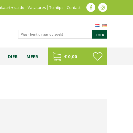
kaart + saldo
Vacatures
Tuintips
Contact
DIER
MEER
€ 0,00