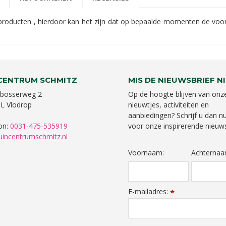
oducten , hierdoor kan het zijn dat op bepaalde momenten de voorra
CENTRUM SCHMITZ
MIS DE NIEUWSBRIEF NI
bosserweg 2
Op de hoogte blijven van onz
L Vlodrop
nieuwtjes, activiteiten en
aanbiedingen? Schrijf u dan nu
on:
0031-475-535919
voor onze inspirerende nieuws
uincentrumschmitz.nl
Voornaam:
Achternaa
E-mailadres:
*