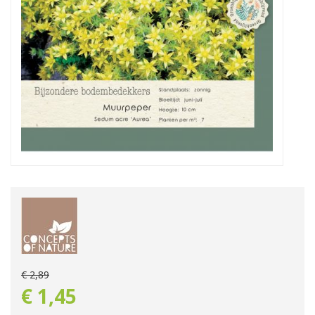
€
2
,
89
€
1
,
45