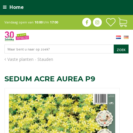
Home
Vandaag open van
10:00
t/m
17:00
Vaste planten - Stauden
SEDUM ACRE AUREA P9