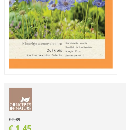
€
2
,
89
€
1
,
45