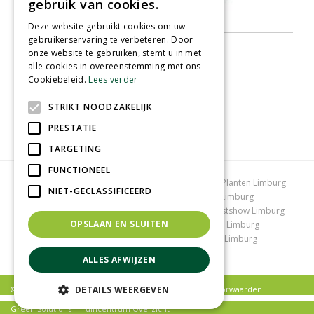
gebruik van cookies.
Deze website gebruikt cookies om uw
gebruikerservaring te verbeteren. Door
onze website te gebruiken, stemt u in met
alle cookies in overeenstemming met ons
Cookiebeleid.
Lees verder
STRIKT NOODZAKELIJK
PRESTATIE
TARGETING
FUNCTIONEEL
Tuincentrum Limburg
Koopzondag tuincentrum
Planten Limburg
NIET-GECLASSIFICEERD
Bomen en struiken Limburg
Tuinplanten Limburg
Tuincentrum Vlodrop
Gartencenter Vlodrop
Kerstshow Limburg
OPSLAAN EN SLUITEN
Kerstverlichting
Lemax huisjes
Vijvervissen Limburg
Graszoden kopen Limburg
Tuinmeubelen Limburg
Tuincentrum Roermond
ALLES AFWIJZEN
DETAILS WEERGEVEN
© Tuincentrum Schmitz |
Privacy policy
|
Algemene voorwaarden
Green Solutions
|
Tuincentrum Overzicht