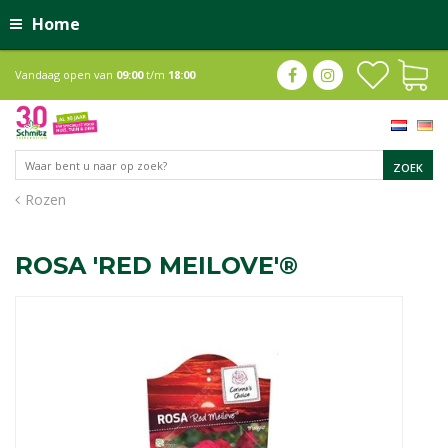
Home
Vandaag open van
09:00
t/m
18:00
Rozen
ROSA 'RED MEILOVE'®