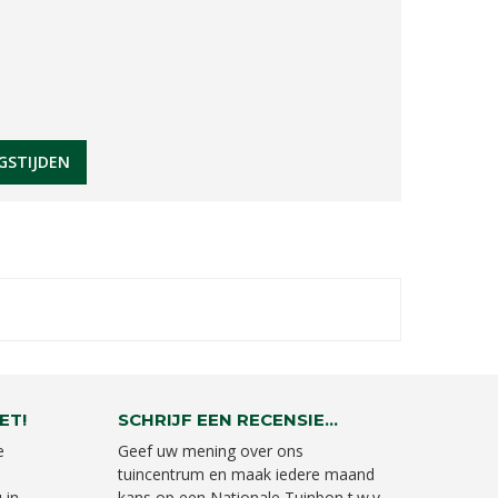
GSTIJDEN
ET!
SCHRIJF EEN RECENSIE...
e
Geef uw mening over ons
tuincentrum en maak iedere maand
 in
kans op een Nationale Tuinbon t.w.v.