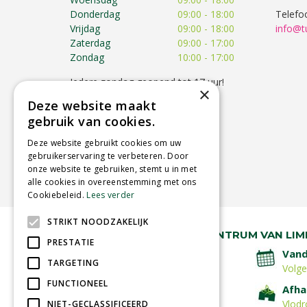
Donderdag
09:00 - 18:00
Telefo
Vrijdag
09:00 - 18:00
info@t
Zaterdag
09:00 - 17:00
Zondag
10:00 - 17:00
Iedere zondag geopend tot 17 uur!
×
Op feestdagen kunnen de
Deze website maakt
openingstijden afwijken!
gebruik van cookies.
Toon alle openingstijden
Deze website gebruikt cookies om uw
gebruikerservaring te verbeteren. Door
onze website te gebruiken, stemt u in met
alle cookies in overeenstemming met ons
Cookiebeleid.
Lees verder
STRIKT NOODZAKELIJK
RUIM 30 JAAR HÉT TUINCENTRUM VAN LIM
PRESTATIE
Lage verzendkosten
Vand
TARGETING
Volg
FUNCTIONEEL
Betaal veilig
Afha
met iDeal - Wero
Vlodr
NIET-GECLASSIFICEERD