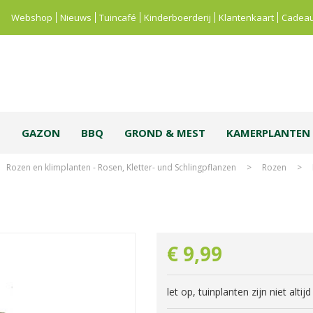
Webshop
Nieuws
Tuincafé
Kinderboerderij
Klantenkaart
Cadeau
S
GAZON
BBQ
GROND & MEST
KAMERPLANTEN
Rozen en klimplanten - Rosen, Kletter- und Schlingpflanzen
>
Rozen
>
€
9
,
99
let op, tuinplanten zijn niet alti