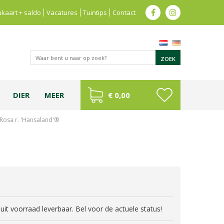
kaart + saldo
Vacatures
Tuintips
Contact
DIER
MEER
€ 0,00
Rosa r. 'Hansaland'®
jd uit voorraad leverbaar. Bel voor de actuele status!