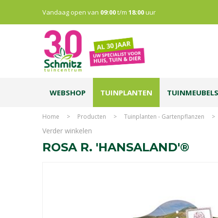
Vandaag open van
09:00
t/m
18:00
uur
WEBSHOP
TUINPLANTEN
TUINMEUBEL
Home
>
Producten
>
Tuinplanten - Gartenpflanzen
>
Verder winkelen
ROSA R. 'HANSALAND'®