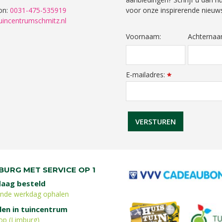
on:
0031-475-535919
voor onze inspirerende nieuws
uincentrumschmitz.nl
Voornaam:
Achternaa
E-mailadres:
*
BURG MET SERVICE OP 1
aag besteld
ende werkdag ophalen
len in tuincentrum
op (Limburg)