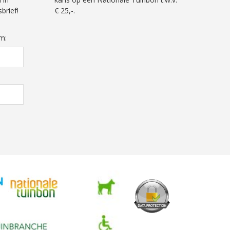
brief!
€ 25,-.
m: