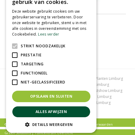
gebruik van cookies.
Deze website gebruikt cookies om uw
gebruikerservaring te verbeteren. Door
onze website te gebruiken, stemt u in met
alle cookies in overeenstemming met ons
Cookiebeleid.
Lees verder
STRIKT NOODZAKELIJK
PRESTATIE
TARGETING
FUNCTIONEEL
Tuincentrum Limburg
Koopzondag tuincentrum
Planten Limburg
NIET-GECLASSIFICEERD
Bomen en struiken Limburg
Tuinplanten Limburg
Tuincentrum Vlodrop
Gartencenter Vlodrop
Kerstshow Limburg
OPSLAAN EN SLUITEN
Kerstverlichting
Lemax huisjes
Vijvervissen Limburg
Graszoden kopen Limburg
Tuinmeubelen Limburg
Tuincentrum Roermond
ALLES AFWIJZEN
DETAILS WEERGEVEN
© Tuincentrum Schmitz |
Privacy policy
|
Algemene voorwaarden
Green Solutions
|
Tuincentrum Overzicht