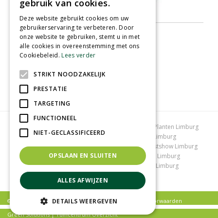
gebruik van cookies.
Deze website gebruikt cookies om uw
gebruikerservaring te verbeteren. Door
onze website te gebruiken, stemt u in met
alle cookies in overeenstemming met ons
Cookiebeleid.
Lees verder
STRIKT NOODZAKELIJK
PRESTATIE
TARGETING
FUNCTIONEEL
Tuincentrum Limburg
Koopzondag tuincentrum
Planten Limburg
NIET-GECLASSIFICEERD
Bomen en struiken Limburg
Tuinplanten Limburg
Tuincentrum Vlodrop
Gartencenter Vlodrop
Kerstshow Limburg
OPSLAAN EN SLUITEN
Kerstverlichting
Lemax huisjes
Vijvervissen Limburg
Graszoden kopen Limburg
Tuinmeubelen Limburg
Tuincentrum Roermond
ALLES AFWIJZEN
DETAILS WEERGEVEN
© Tuincentrum Schmitz |
Privacy policy
|
Algemene voorwaarden
Green Solutions
|
Tuincentrum Overzicht