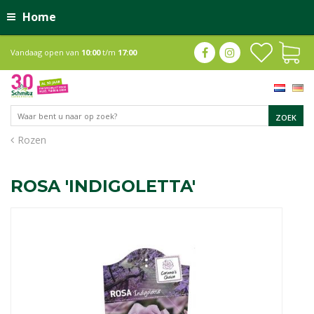
Home
Vandaag open van
10:00
t/m
17:00
Rozen
ROSA 'INDIGOLETTA'