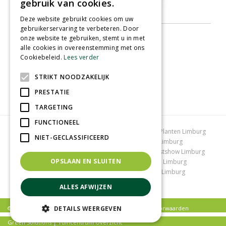
gebruik van cookies.
Deze website gebruikt cookies om uw
gebruikerservaring te verbeteren. Door
onze website te gebruiken, stemt u in met
alle cookies in overeenstemming met ons
Cookiebeleid.
Lees verder
STRIKT NOODZAKELIJK
PRESTATIE
TARGETING
FUNCTIONEEL
Tuincentrum Limburg
Koopzondag tuincentrum
Planten Limburg
NIET-GECLASSIFICEERD
Bomen en struiken Limburg
Tuinplanten Limburg
Tuincentrum Vlodrop
Gartencenter Vlodrop
Kerstshow Limburg
OPSLAAN EN SLUITEN
Kerstverlichting
Lemax huisjes
Vijvervissen Limburg
Graszoden kopen Limburg
Tuinmeubelen Limburg
Tuincentrum Roermond
ALLES AFWIJZEN
DETAILS WEERGEVEN
© Tuincentrum Schmitz |
Privacy policy
|
Algemene voorwaarden
Green Solutions
|
Tuincentrum Overzicht