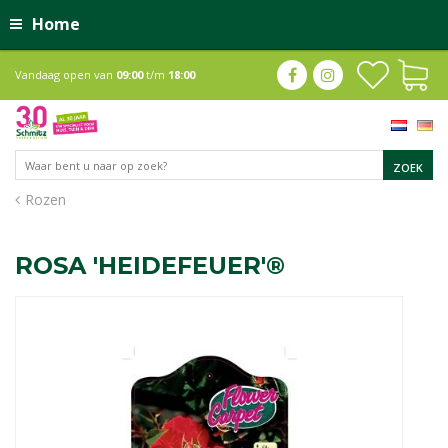
Home
Vandaag open van
09:00
t/m
18:00
Rozen
ROSA 'HEIDEFEUER'®