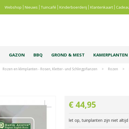
Webshop
Nieuws
Tuincafé
Kinderboerderij
Klantenkaart
Cadeau
S
GAZON
BBQ
GROND & MEST
KAMERPLANTEN
Rozen en klimplanten - Rosen, Kletter- und Schlingpflanzen
>
Rozen
>
€
44
,
95
let op, tuinplanten zijn niet alti