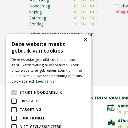
Donderdag
09:00 - 18:00
Telefo
Vrijdag
09:00 - 18:00
info@t
Zaterdag
09:00 - 17:00
Zondag
10:00 - 17:00
Iedere zondag geopend tot 17 uur!
×
Op feestdagen kunnen de
Deze website maakt
openingstijden afwijken!
gebruik van cookies.
Toon alle openingstijden
Deze website gebruikt cookies om uw
gebruikerservaring te verbeteren. Door
onze website te gebruiken, stemt u in met
alle cookies in overeenstemming met ons
Cookiebeleid.
Lees verder
STRIKT NOODZAKELIJK
RUIM 30 JAAR HÉT TUINCENTRUM VAN LIM
PRESTATIE
Lage verzendkosten
Vand
TARGETING
Volg
FUNCTIONEEL
Betaal veilig
Afha
met iDeal - Wero
Vlodr
NIET-GECLASSIFICEERD