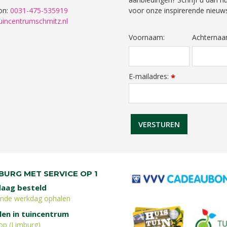
on:
0031-475-535919
voor onze inspirerende nieuws
uincentrumschmitz.nl
Voornaam:
Achternaa
E-mailadres:
*
BURG MET SERVICE OP 1
aag besteld
ende werkdag ophalen
len in tuincentrum
op (Limburg)