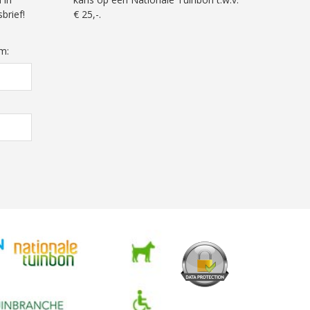
brief!
€ 25,-.
m: