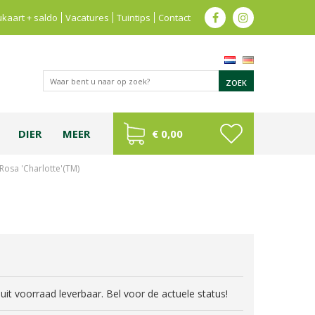
kaart + saldo
Vacatures
Tuintips
Contact
DIER
MEER
€ 0,00
Rosa 'Charlotte'(TM)
jd uit voorraad leverbaar. Bel voor de actuele status!