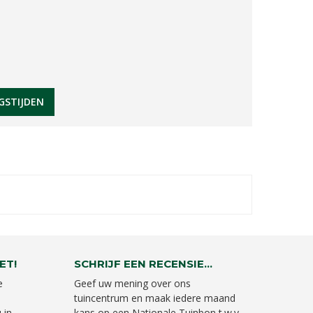
GSTIJDEN
ET!
SCHRIJF EEN RECENSIE...
e
Geef uw mening over ons
tuincentrum en maak iedere maand
 in
kans op een Nationale Tuinbon t.w.v.