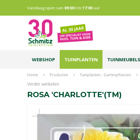
Vandaag open van
09:00
t/m
17:00
uur
WEBSHOP
TUINPLANTEN
TUINMEUBEL
Home
>
Producten
>
Tuinplanten - Gartenpflanzen
>
Verder winkelen
ROSA 'CHARLOTTE'(TM)