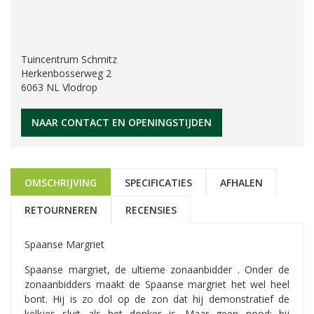
Tuincentrum Schmitz
Herkenbosserweg 2
6063 NL Vlodrop
NAAR CONTACT EN OPENINGSTIJDEN
OMSCHRIJVING
SPECIFICATIES
AFHALEN
RETOURNEREN
RECENSIES
Spaanse Margriet
Spaanse margriet, de ultieme zonaanbidder . Onder de
zonaanbidders maakt de Spaanse margriet het wel heel
bont. Hij is zo dol op de zon dat hij demonstratief de
kelkjes sluit als het donker is. Maar geen nood: bij