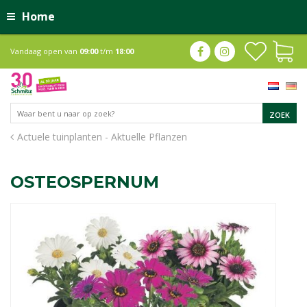
Home
Vandaag open van
09:00
t/m
18:00
Actuele tuinplanten - Aktuelle Pflanzen
OSTEOSPERNUM