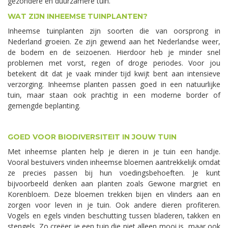
gezondere en duurzamere tuin.
WAT ZIJN INHEEMSE TUINPLANTEN?
Inheemse tuinplanten zijn soorten die van oorsprong in
Nederland groeien. Ze zijn gewend aan het Nederlandse weer,
de bodem en de seizoenen. Hierdoor heb je minder snel
problemen met vorst, regen of droge periodes. Voor jou
betekent dit dat je vaak minder tijd kwijt bent aan intensieve
verzorging. Inheemse planten passen goed in een natuurlijke
tuin, maar staan ook prachtig in een moderne border of
gemengde beplanting.
GOED VOOR BIODIVERSITEIT IN JOUW TUIN
Met inheemse planten help je dieren in je tuin een handje.
Vooral bestuivers vinden inheemse bloemen aantrekkelijk omdat
ze precies passen bij hun voedingsbehoeften. Je kunt
bijvoorbeeld denken aan planten zoals Gewone margriet en
Korenbloem. Deze bloemen trekken bijen en vlinders aan en
zorgen voor leven in je tuin. Ook andere dieren profiteren.
Vogels en egels vinden beschutting tussen bladeren, takken en
stengels. Zo creëer je een tuin die niet alleen mooi is, maar ook