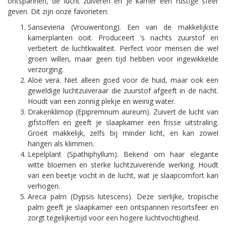
ontspannen, de lucht zuiveren en je kamer een rustige sfeer
geven. Dit zijn onze favorieten:
Sansevieria (Vrouwentong). Een van de makkelijkste
kamerplanten ooit. Produceert ’s nachts zuurstof en
verbetert de luchtkwaliteit. Perfect voor mensen die wel
groen willen, maar geen tijd hebben voor ingewikkelde
verzorging.
Aloë vera. Niet alleen goed voor de huid, maar ook een
geweldige luchtzuiveraar die zuurstof afgeeft in de nacht.
Houdt van een zonnig plekje en weinig water.
Drakenklimop (Epipremnum aureum). Zuivert de lucht van
gifstoffen en geeft je slaapkamer een frisse uitstraling.
Groeit makkelijk, zelfs bij minder licht, en kan zowel
hangen als klimmen.
Lepelplant (Spathiphyllum). Bekend om haar elegante
witte bloemen en sterke luchtzuiverende werking. Houdt
van een beetje vocht in de lucht, wat je slaapcomfort kan
verhogen.
Areca palm (Dypsis lutescens). Deze sierlijke, tropische
palm geeft je slaapkamer een ontspannen resortsfeer en
zorgt tegelijkertijd voor een hogere luchtvochtigheid.