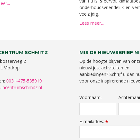
van nu is: sfeervol, klimaatbe
er...
onderhoudsvriendelijk en ver
veelzijdig.
Lees meer...
CENTRUM SCHMITZ
MIS DE NIEUWSBRIEF NI
bosserweg 2
Op de hoogte blijven van onz
L Vlodrop
nieuwtjes, activiteiten en
aanbiedingen? Schrijf u dan nu
on:
0031-475-535919
voor onze inspirerende nieuws
uincentrumschmitz.nl
Voornaam:
Achternaa
E-mailadres:
*