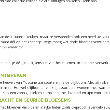
reide collectie kruiden die alle zintuigen prikkelen. Denk aan:
an de Italiaanse keuken, maar ze verspreiden ook een heerlijke geur d
teraard dól op het zonnetje! Regelmatig wat dode blaadjes verwijderen
uon appetito!
an heb je dé (smaak)sensatie van het moment in handen! Verwerk j
 ONTBREKEN
de heuvels van Toscane transporteren, is de olijfboom. Met zijn zil
uitenruimte. Hoewel olijfbomen vaak geassocieerd worden met warm
. Kies een zonnige plek en combineer met lavendel en tijm voor een 
RACHT EN GEURIGE BLOESEMS
 met bloemen die bloeien in rijke tinten zoals dieprood, lavendelblau