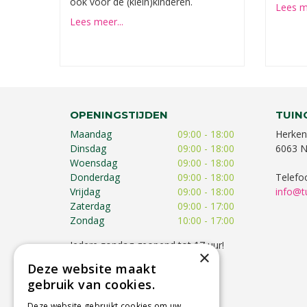
ook voor de (klein)kinderen.
Lees me
Lees meer...
OPENINGSTIJDEN
TUIN
Maandag
09:00 - 18:00
Herken
Dinsdag
09:00 - 18:00
6063 N
Woensdag
09:00 - 18:00
Donderdag
09:00 - 18:00
Telefo
Vrijdag
09:00 - 18:00
info@t
Zaterdag
09:00 - 17:00
Zondag
10:00 - 17:00
Iedere zondag geopend tot 17 uur!
×
Op feestdagen kunnen de
Deze website maakt
openingstijden afwijken!
gebruik van cookies.
Toon alle openingstijden
Deze website gebruikt cookies om uw