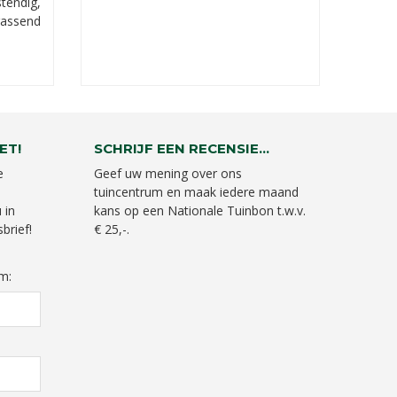
stendig,
rassend
ET!
SCHRIJF EEN RECENSIE...
e
Geef uw mening over ons
tuincentrum en maak iedere maand
 in
kans op een Nationale Tuinbon t.w.v.
brief!
€ 25,-.
m: