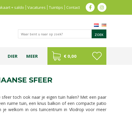
kaart + saldo
Vacatures
Tuintips
Contact
DIER
MEER
€ 0,00
LIAANSE SFEER
de sfeer toch ook naar je eigen tuin halen? Met een paar
een ruime tuin, een knus balkon of een compacte patio
n je welkom in ons tuincentrum in Vlodrop voor meer