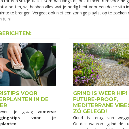
n tot een stukje Italië? Kom dan langs bij ons tuincentrum voor de g
cotta potten, wij hebben alles wat je nodig hebt voor een dolce vita i
imte te brengen. Vergeet ook niet een zonnige playlist op te zoeken op 
n tuin!
BERICHTEN:
RISTIPS VOOR
GRIND IS WEER HIP!
ERPLANTEN IN DE
FUTURE-PROOF,
ER
MEDITERRANE VIBE
ZÓ GELEGD!
geven je graag
zomerse
orgingstips voor je
Grind is terug van wegge
planten
.
Ontdek waarom grind dé tu