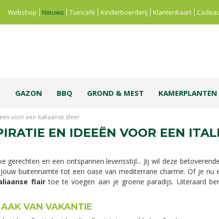
Webshop
Nieuws
Tuincafé
Kinderboerderij
Klantenkaart
Cadeau
S
GAZON
BBQ
GROND & MEST
KAMERPLANTEN
deeën voor een Italiaanse sfeer
SPIRATIE EN IDEEËN VOOR EEN ITA
ke gerechten en een ontspannen levensstijl... Jij wil deze betoveren
 jouw buitenruimte tot een oase van mediterrane charme. Of je nu 
aliaanse flair
toe te voegen aan je groene paradijs. Uiteraard be
MAAK VAN VAKANTIE