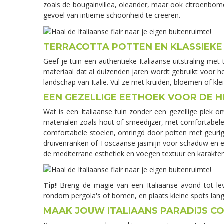
zoals de bougainvillea, oleander, maar ook citroenbom
gevoel van intieme schoonheid te creëren.
TERRACOTTA POTTEN EN KLASSIEKE
Geef je tuin een authentieke Italiaanse uitstraling met 
materiaal dat al duizenden jaren wordt gebruikt voor h
landschap van Italië. Vul ze met kruiden, bloemen of k
EEN GEZELLIGE EETHOEK VOOR DE 
Wat is een Italiaanse tuin zonder een gezellige plek 
materialen zoals hout of smeedijzer, met comfortabele
comfortabele stoelen, omringd door potten met geurige
druivenranken of Toscaanse jasmijn voor schaduw en ee
de mediterrane esthetiek en voegen textuur en karakter 
Tip!
Breng de magie van een Italiaanse avond tot leven
rondom pergola's of bomen, en plaats kleine spots lan
MAAK JOUW ITALIAANS PARADIJS C