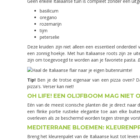
Geen enkele Italiaanse tuin is compleet zonder een uitgeb
basilicum
oregano
rozemarijn
tijm
peterselie
Deze kruiden zijn niet alleen een essentieel onderdeel v
een zonnig hoekje. Met hun Italiaanse roots zijn ze ui
zijn om toegevoegd te worden aan je favoriete pasta.
B
Tip!
Ben je de trotse eigenaar van een pizza oven? D
pizza's. Verser kan niet!
OH LIFE! EEN OLIJFBOOM MAG NIET
Eén van de meest iconische planten die je direct naar 
een flinke portie rustieke elegantie toe aan elke b
overleven als ze beschermd worden tegen strenge vorst
MEDITERRANE BLOEMEN: KLEURENP
Breng het kleurenpalet van de Italiaanse kust tot leven