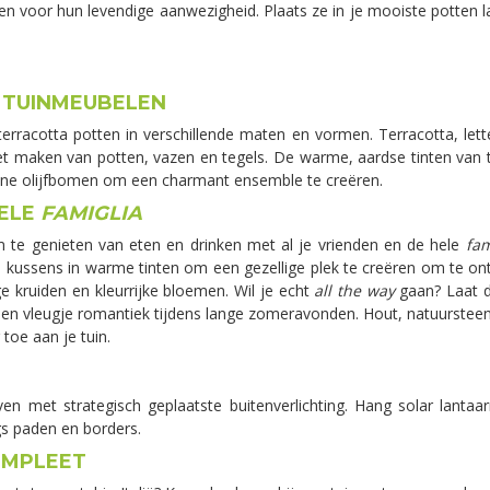
en voor hun levendige aanwezigheid. Plaats ze in je mooiste potten 
 TUINMEUBELEN
terracotta potten in verschillende maten en vormen. Terracotta, letter
et maken van potten, vazen en tegels. De warme, aardse tinten van t
leine olijfbomen om een charmant ensemble te creëren.
HELE
FAMIGLIA
om te genieten van eten en drinken met al je vrienden en de hele
fam
 kussens in warme tinten om een gezellige plek te creëren om te ont
 kruiden en kleurrijke bloemen. Wil je echt
all the way
gaan? Laat d
n vleugje romantiek tijdens lange zomeravonden. Hout, natuursteen, 
toe aan je tuin.
 met strategisch geplaatste buitenverlichting. Hang solar lantaarn
gs paden en borders.
OMPLEET