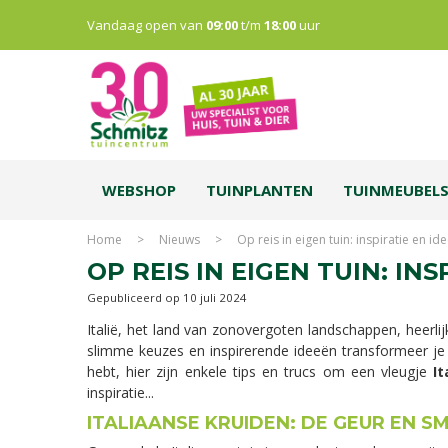
Vandaag open van
09:00
t/m
18:00
uur
WEBSHOP
TUINPLANTEN
TUINMEUBEL
Home
>
Nieuws
>
Op reis in eigen tuin: inspiratie en i
OP REIS IN EIGEN TUIN: IN
Gepubliceerd op
10 juli 2024
Italië, het land van zonovergoten landschappen, heerlij
slimme keuzes en inspirerende ideeën transformeer je
hebt, hier zijn enkele tips en trucs om een vleugje
It
inspiratie...
ITALIAANSE KRUIDEN: DE GEUR EN S