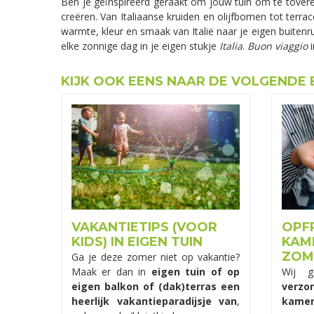
Ben je geïnspireerd geraakt om jouw tuin om te tovere
creëren. Van Italiaanse kruiden en olijfbomen tot terra
warmte, kleur en smaak van Italië naar je eigen buitenru
elke zonnige dag in je eigen stukje
Italia
.
Buon viaggio
i
KIJK OOK EENS NAAR DE VOLGENDE 
VAKANTIETIPS (VOOR
OPF
KIDS) IN EIGEN TUIN
KAM
ZOM
Ga je deze zomer niet op vakantie?
Maak er dan in
eigen tuin of op
Wij 
eigen balkon of (dak)terras een
verz
heerlijk vakantieparadijsje van
,
kamer