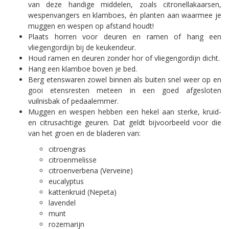
van deze handige middelen, zoals citronellakaarsen,
wespenvangers en klamboes, én planten aan waarmee je
muggen en wespen op afstand houdt!
Plaats horren voor deuren en ramen of hang een
vliegengordijn bij de keukendeur.
Houd ramen en deuren zonder hor of vliegengordijn dicht.
Hang een klamboe boven je bed.
Berg etenswaren zowel binnen als buiten snel weer op en
gooi etensresten meteen in een goed afgesloten
vuilnisbak of pedaalemmer.
Muggen en wespen hebben een hekel aan sterke, kruid-
en citrusachtige geuren. Dat geldt bijvoorbeeld voor die
van het groen en de bladeren van:
citroengras
citroenmelisse
citroenverbena (Verveine)
eucalyptus
kattenkruid (Nepeta)
lavendel
munt
rozemarijn