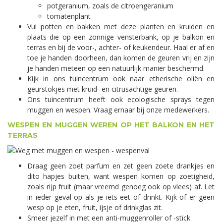
potgeranium, zoals de citroengeranium
tomatenplant
Vul potten en bakken met deze planten en kruiden en
plaats die op een zonnige vensterbank, op je balkon en
terras en bij de voor-, achter- of keukendeur. Haal er af en
toe je handen doorheen, dan komen de geuren vrij en zijn
je handen meteen op een natuurlijk manier beschermd.
Kijk in ons tuincentrum ook naar etherische oliën en
geurstokjes met kruid- en citrusachtige geuren.
Ons tuincentrum heeft ook ecologische sprays tegen
muggen en wespen. Vraag ernaar bij onze medewerkers.
WESPEN EN MUGGEN WEREN OP HET BALKON EN HET
TERRAS
Draag geen zoet parfum en zet geen zoete drankjes en
dito hapjes buiten, want wespen komen op zoetigheid,
zoals rijp fruit (maar vreemd genoeg ook op vlees) af. Let
in ieder geval op als je iets eet of drinkt. Kijk of er geen
wesp op je eten, fruit, ijsje of drinkglas zit.
Smeer jezelf in met een anti-muggenroller of -stick.