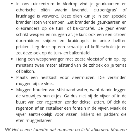
In ons tuincentrum in Vlodrop vind je geurkaarsen en
etherische oliën waarin lavendel, citroen(gras) of
kruidnagel is verwerkt. Deze oliën kun je in een speciale
brander laten verdampen. Zet brandende geurkaarsen en
oliebranders op de tuin- of balkontafel. De geur ervan
schrikt wespen en muggen af. Je kunt ook een een citroen
doormidden snijden en kruidnagels in beide helften
prikken. Leg deze op een schaaltje of koffieschoteltje en
zet deze ook op de tuin- en balkontafel.
Hang een wespenvanger met zoete vloeistof erin op, op
minstens twee meter afstand van de zithoek op je terras
of balkon.
Plaats een nestkast voor vleermuizen. Die verslinden
muggen bij de vleet.
Muggen houden van stilstaand water, want daarin leggen
de vrouwtjes hun eitjes. Ga dus niet bij de vijver of in de
buurt van een regenton zonder deksel zitten. Of dek de
regenton af en installeer een fontein in de vijver. Maak de
vijver aantrekkelijk voor vissen, kikkers en padden; die
eten muggenlarven.
NB Het is een fabeltje dat muggen op licht afkomen. Muggen