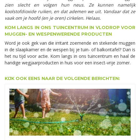
zien slecht en volgen hun neus. Ze kunnen namelijk
koolstofdioxide ruiken, en dat ademen we uit. Vandaar dat ze
vaak om je hoofd (en je oren) cirkelen. Helaas.
KOM LANGS IN ONS TUINCENTRUM IN VLODROP VOOR
MUGGEN- EN WESPENWERENDE PRODUCTEN
Word je ook gek van die irritant zoemende en stekende muggen
in de slaapkamer en de wespen bij je tuin- of balkontafel? Dan is
het nu tijd voor actie. Kom langs in ons tuincentrum en haal de
handige wegjaarproducten in huis voor een insect-vrije zomer.
KIJK OOK EENS NAAR DE VOLGENDE BERICHTEN: