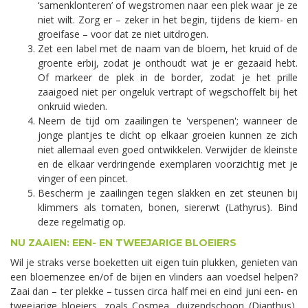
‘samenklonteren’ of wegstromen naar een plek waar je ze
niet wilt. Zorg er – zeker in het begin, tijdens de kiem- en
groeifase – voor dat ze niet uitdrogen.
Zet een label met de naam van de bloem, het kruid of de
groente erbij, zodat je onthoudt wat je er gezaaid hebt.
Of markeer de plek in de border, zodat je het prille
zaaigoed niet per ongeluk vertrapt of wegschoffelt bij het
onkruid wieden.
Neem de tijd om zaailingen te 'verspenen'; wanneer de
jonge plantjes te dicht op elkaar groeien kunnen ze zich
niet allemaal even goed ontwikkelen. Verwijder de kleinste
en de elkaar verdringende exemplaren voorzichtig met je
vinger of een pincet.
Bescherm je zaailingen tegen slakken en zet steunen bij
klimmers als tomaten, bonen, siererwt (Lathyrus). Bind
deze regelmatig op.
NU ZAAIEN: EEN- EN TWEEJARIGE BLOEIERS
Wil je straks verse boeketten uit eigen tuin plukken, genieten van
een bloemenzee en/of de bijen en vlinders aan voedsel helpen?
Zaai dan – ter plekke – tussen circa half mei en eind juni een- en
tweejarige bloeiers, zoals Cosmea, duizendschoon (Dianthus),