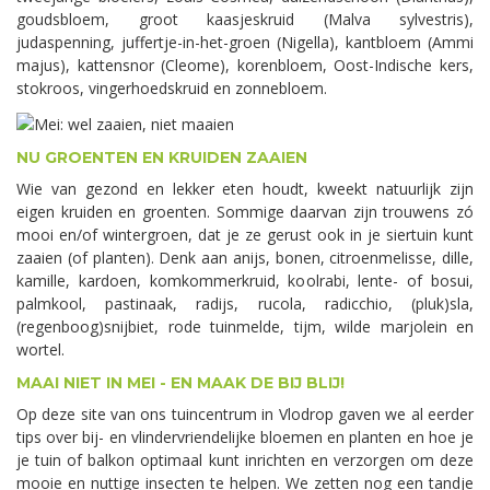
goudsbloem, groot kaasjeskruid (Malva sylvestris),
judaspenning, juffertje-in-het-groen (Nigella), kantbloem (Ammi
majus), kattensnor (Cleome), korenbloem, Oost-Indische kers,
stokroos, vingerhoedskruid en zonnebloem.
NU GROENTEN EN KRUIDEN ZAAIEN
Wie van gezond en lekker eten houdt, kweekt natuurlijk zijn
eigen kruiden en groenten. Sommige daarvan zijn trouwens zó
mooi en/of wintergroen, dat je ze gerust ook in je siertuin kunt
zaaien (of planten). Denk aan anijs, bonen, citroenmelisse, dille,
kamille, kardoen, komkommerkruid, koolrabi, lente- of bosui,
palmkool, pastinaak, radijs, rucola, radicchio, (pluk)sla,
(regenboog)snijbiet, rode tuinmelde, tijm, wilde marjolein en
wortel.
MAAI NIET IN MEI - EN MAAK DE BIJ BLIJ!
Op deze site van ons tuincentrum in Vlodrop gaven we al eerder
tips over bij- en vlindervriendelijke bloemen en planten en hoe je
je tuin of balkon optimaal kunt inrichten en verzorgen om deze
mooie en nuttige insecten te helpen. We zetten nog een tandje