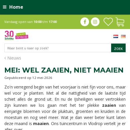
Home
Vandaag open van
10:00
t/m
17:00
Nieuws
MEI: WEL ZAAIEN, NIET MAAIEN
Gepubliceerd op
12 mei 2026
Zo'n verregend begin van het voorjaar is niet fijn voor ons, maar
wel voor je planten. Met al die nattigheid van de laatste tijd
schiet alles de grond uit. En nu de IJsheiligen weer vertrokken
zijn kunnen we los gaan met het ter plekke
zaaien
van
eenjarige bloemen voor de pluktuin, groenten en kruiden in de
moestuin en nog veel meer. Wat je dan weer beter kunt laten
deze maand is
maaien
. Ons tuincentrum in Vlodrop vertelt je er
alles over.