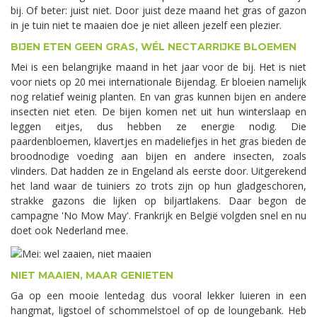
bij. Of beter: juist niet. Door juist deze maand het gras of gazon
in je tuin niet te maaien doe je niet alleen jezelf een plezier.
BIJEN ETEN GEEN GRAS, WÉL NECTARRIJKE BLOEMEN
Mei is een belangrijke maand in het jaar voor de bij. Het is niet
voor niets op 20 mei internationale Bijendag. Er bloeien namelijk
nog relatief weinig planten. En van gras kunnen bijen en andere
insecten niet eten. De bijen komen net uit hun winterslaap en
leggen eitjes, dus hebben ze energie nodig. Die
paardenbloemen, klavertjes en madeliefjes in het gras bieden de
broodnodige voeding aan bijen en andere insecten, zoals
vlinders. Dat hadden ze in Engeland als eerste door. Uitgerekend
het land waar de tuiniers zo trots zijn op hun gladgeschoren,
strakke gazons die lijken op biljartlakens. Daar begon de
campagne 'No Mow May'. Frankrijk en België volgden snel en nu
doet ook Nederland mee.
NIET MAAIEN, MAAR GENIETEN
Ga op een mooie lentedag dus vooral lekker luieren in een
hangmat, ligstoel of schommelstoel of op de loungebank. Heb