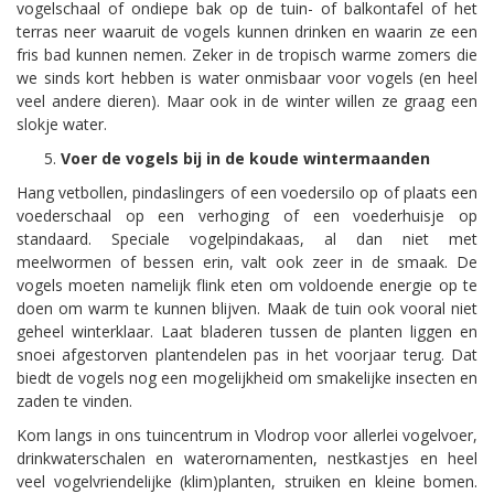
vogelschaal of ondiepe bak op de tuin- of balkontafel of het
terras neer waaruit de vogels kunnen drinken en waarin ze een
fris bad kunnen nemen. Zeker in de tropisch warme zomers die
we sinds kort hebben is water onmisbaar voor vogels (en heel
veel andere dieren). Maar ook in de winter willen ze graag een
slokje water.
Voer de vogels bij in de koude wintermaanden
Hang vetbollen, pindaslingers of een voedersilo op of plaats een
voederschaal op een verhoging of een voederhuisje op
standaard. Speciale vogelpindakaas, al dan niet met
meelwormen of bessen erin, valt ook zeer in de smaak. De
vogels moeten namelijk flink eten om voldoende energie op te
doen om warm te kunnen blijven. Maak de tuin ook vooral niet
geheel winterklaar. Laat bladeren tussen de planten liggen en
snoei afgestorven plantendelen pas in het voorjaar terug. Dat
biedt de vogels nog een mogelijkheid om smakelijke insecten en
zaden te vinden.
Kom langs in ons tuincentrum in Vlodrop voor allerlei vogelvoer,
drinkwaterschalen en waterornamenten, nestkastjes en heel
veel vogelvriendelijke (klim)planten, struiken en kleine bomen.