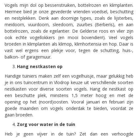
Vogels mijn dol op bessenstruiken, bottelrozen en klimplanten.
Hiermee bied je onze gevederde vrienden voedsel, beschutting
en nestplekken. Denk aan doornige types, zoals de lijsterbes,
meidoorn, vuurdoorn, sleedoorn, zuurbes (Berberis), en aan
bottelrozen, zoals de egelantier. De Gelderse roos en vlier zijn
ook echte vogellokkers (en mooi bovendien!). Veel vogels
broeden in klimplanten als klimop, klimhortensia en hop. Daar is
vast wel ergens een plekje voor, tegen de schutting, huis-,
balkon- of garagemuur.
Hang nestkasten op
Handige tuiniers maken zelf een vogelhuisje, maar gelukkig heb
je in ons tuincentrum in Vlodrop keuze uit verschillende soorten
nestkasten voor diverse soorten vogels. Hang de nestkast op
een beschutte plek, minstens 1,5 meter hoog en met de
opening op het (noord)oosten. Vooral januari en februari zijn
goede maanden om vogels onderdak te bieden, voordat ze
gaan broeden.
Zorg voor water in de tuin
Heb je geen vijver in de tuin? Zet dan een verhoogde