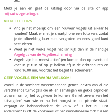
telt.
Meld je aan en geef de uitslag door via de site of app
mijntuinvogeltelling.nl
.
VOGELTELTIPS
Vind je het moeilijk om een 'kluwen' vogels uit elkaar te
houden? Maak er met je smartphone een foto van, zodat
je de afbeelding later kunt vergroten en eens goed kunt
bestuderen.
Weet je niet welke vogel het is? Kijk dan in de handige
Vogelgids van de Vogelbescherming
.
Vogels zijn het meest actief (en komen dan op eventueel
voer in je tuin of op je balkon af) in de ochtenduren en
rond 16.00 uur, voordat het begint te schemeren.
GEEF VOGELS EEN WARM WELKOM!
Vooral in de sombere wintermaanden geniet jeextra van al die
verschillende tuinvogels die af- en aanvliegen en gekke capriolen
uithalen om bij het vogelvoer te komen. Geniet tevens van het
'uitvogelen' van wie er nu het hoogst in de pikorde staat.
Verjaagt de halsbandparkiet de kauw of is het nu juist
andersom? Durft de koolmees of het pimpelmeesje zich tussen