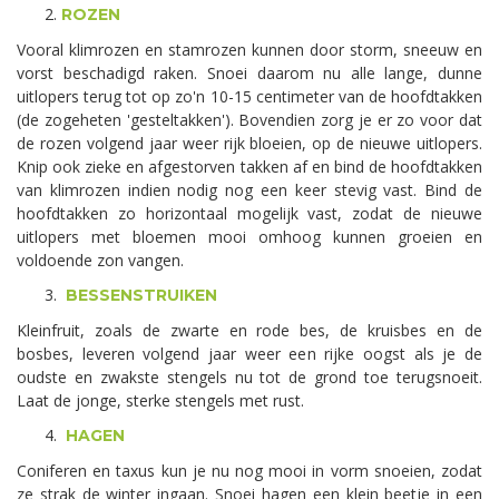
ROZEN
Vooral klimrozen en stamrozen kunnen door storm, sneeuw en
vorst beschadigd raken. Snoei daarom nu alle lange, dunne
uitlopers terug tot op zo'n 10-15 centimeter van de hoofdtakken
(de zogeheten 'gesteltakken'). Bovendien zorg je er zo voor dat
de rozen volgend jaar weer rijk bloeien, op de nieuwe uitlopers.
Knip ook zieke en afgestorven takken af en bind de hoofdtakken
van klimrozen indien nodig nog een keer stevig vast. Bind de
hoofdtakken zo horizontaal mogelijk vast, zodat de nieuwe
uitlopers met bloemen mooi omhoog kunnen groeien en
voldoende zon vangen.
BESSENSTRUIKEN
Kleinfruit, zoals de zwarte en rode bes, de kruisbes en de
bosbes, leveren volgend jaar weer een rijke oogst als je de
oudste en zwakste stengels nu tot de grond toe terugsnoeit.
Laat de jonge, sterke stengels met rust.
HAGEN
Coniferen en taxus kun je nu nog mooi in vorm snoeien, zodat
ze strak de winter ingaan. Snoei hagen een klein beetje in een