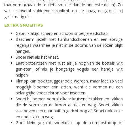
taartvorm (maak de top iets smaller dan de onderste delen). Zo
valt er overal voldoende zonlicht op de haag en groeit hij
gelijkmatig uit.
EXTRA SNOEITIPS
Gebruik altijd scherp en schoon snoeigereedschap.
Bescherm jezelf met tuinhandschoenen en een stevige
regenjas waarmee je niet in de doorns van de rozen blijft
hangen.
Snoei niet als het vriest.
Laat bottelrozen met rust als je nog van de bottels wilt
genieten, of als je hongerige vogels een handje wilt
helpen.
Klimop kan ook teruggesnoeid worden, maar laat zo veel
mogelijk bloemen erin zitten, want die vormen nu een
belangrijke voedselbron voor insecten.
Snoei bij bomen vooral elkaar kruisende takken en takken
die de vorm van de kroon aantasten weg. Snoei takken
vlak boven een naar buiten gericht oog af. Snoei ook zieke
en dode takken weg.
Gooi klein geknipt snoeiafval op de composthoop of