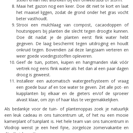
Maai het gazon nog een keer. Doe dit niet te kort en laat
het maaisel liggen, zodat de grond onder het gras vocht
beter vasthoudt.
Strooi een mulchlaag van compost, cacaodoppen of
houtsnippers bij planten die slecht tegen droogte kunnen.
Doe dit nadat je de planten eerst flink water hebt
gegeven. De laag beschermt tegen uitdroging en houdt
onkruid tegen. Bovendien zal deze langzaam verteren en
weer goede voedingsstoffen opleveren.
Geef de tuin, potten, kuipen en hangmanden vlak vóór
vertrek nog eens flink water als het dan al een paar dagen
droog is geweest.
Installeer een automatisch watergeefsysteem of vraag
een goede buur af en toe water te geven. Zet alle pot- en
kuipplanten bij elkaar en de gieters en/of de sproeier
alvast klaar, om zijn of haar klus te vergemakkelijken.
Als bedankje voor de tuin- of plantenoppas zoek je natuurlijk
een leuk cadeau in ons tuincentrum uit, of het nu een mooie
kamerplant of tuinplant is. Het hele team van ons tuincentrum in
Vlodrop wenst je een heel fijne, zorgeloze zomervakantie en