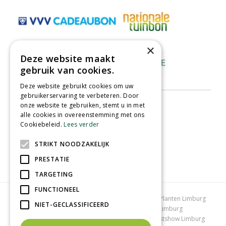
×
Deze website maakt
gebruik van cookies.
Deze website gebruikt cookies om uw
gebruikerservaring te verbeteren. Door
onze website te gebruiken, stemt u in met
alle cookies in overeenstemming met ons
Cookiebeleid.
Lees verder
STRIKT NOODZAKELIJK
PRESTATIE
TARGETING
FUNCTIONEEL
Tuincentrum Limburg
Koopzondag tuincentrum
Planten Limburg
NIET-GECLASSIFICEERD
Bomen en struiken Limburg
Tuinplanten Limburg
Tuincentrum Vlodrop
Gartencenter Vlodrop
Kerstshow Limburg