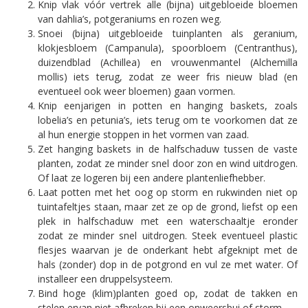
Knip vlak vóór vertrek alle (bijna) uitgebloeide bloemen
van dahlia’s, potgeraniums en rozen weg.
Snoei (bijna) uitgebloeide tuinplanten als geranium,
klokjesbloem (Campanula), spoorbloem (Centranthus),
duizendblad (Achillea) en vrouwenmantel (Alchemilla
mollis) iets terug, zodat ze weer fris nieuw blad (en
eventueel ook weer bloemen) gaan vormen.
Knip eenjarigen in potten en hanging baskets, zoals
lobelia’s en petunia’s, iets terug om te voorkomen dat ze
al hun energie stoppen in het vormen van zaad.
Zet hanging baskets in de halfschaduw tussen de vaste
planten, zodat ze minder snel door zon en wind uitdrogen.
Of laat ze logeren bij een andere plantenliefhebber.
Laat potten met het oog op storm en rukwinden niet op
tuintafeltjes staan, maar zet ze op de grond, liefst op een
plek in halfschaduw met een waterschaaltje eronder
zodat ze minder snel uitdrogen. Steek eventueel plastic
flesjes waarvan je de onderkant hebt afgeknipt met de
hals (zonder) dop in de potgrond en vul ze met water. Of
installeer een druppelsysteem.
Bind hoge (klim)planten goed op, zodat de takken en
stelen ervan niet afbreken bij een onweersbui of storm.