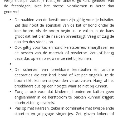
veiligheidstips, zodat je rustig en onbezorgd kunt genieten van
de feestdagen. Met het motto: voorkomen is beter dan
genezen!
De naalden van de kerstboom zijn giftig voor je huisdier.
Zet dus nooit de etensbak van de kat of hond onder de
kerstboom. Als de boom begin uit te vallen, is de kans
groot dat het dier de naalden binnenkrijgt. Veeg of zuig de
naalden dus steeds op.
Ook giftig voor kat en hond: kerststerren, amaryllissen en
de bessen van de maretak of mistletoe. Zet (of hang)
deze dus op een plek waar ze niet bij kunnen.
De scherven van breekbare kerstballen en andere
decoraties die een kind, hond of kat per ongeluk uit de
boom tikt, kunnen snijwonden veroorzaken. Hang al het
breekbaars dus op een hoogte waar ze niet bij kunnen.
Zorg er ook voor dat kinderen, honden en katten geen
engelenhaar in de kerstboom te pakken kunnen krijgen;
daarin zitten glasvezels.
Pas op met kaarsen, zeker in combinatie met kwispelende
staarten en grijpgrage vingertjes. Zet glazen kokers of