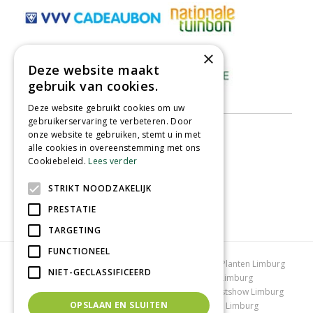
×
Deze website maakt
gebruik van cookies.
Deze website gebruikt cookies om uw
gebruikerservaring te verbeteren. Door
onze website te gebruiken, stemt u in met
alle cookies in overeenstemming met ons
Cookiebeleid.
Lees verder
STRIKT NOODZAKELIJK
PRESTATIE
TARGETING
FUNCTIONEEL
Tuincentrum Limburg
Koopzondag tuincentrum
Planten Limburg
NIET-GECLASSIFICEERD
Bomen en struiken Limburg
Tuinplanten Limburg
Tuincentrum Vlodrop
Gartencenter Vlodrop
Kerstshow Limburg
OPSLAAN EN SLUITEN
Kerstverlichting
Lemax huisjes
Vijvervissen Limburg