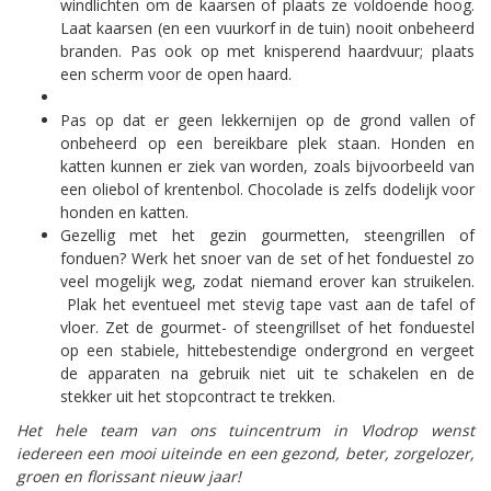
windlichten om de kaarsen of plaats ze voldoende hoog.
Laat kaarsen (en een vuurkorf in de tuin) nooit onbeheerd
branden. Pas ook op met knisperend haardvuur; plaats
een scherm voor de open haard.
Pas op dat er geen lekkernijen op de grond vallen of
onbeheerd op een bereikbare plek staan. Honden en
katten kunnen er ziek van worden, zoals bijvoorbeeld van
een oliebol of krentenbol. Chocolade is zelfs dodelijk voor
honden en katten.
Gezellig met het gezin gourmetten, steengrillen of
fonduen? Werk het snoer van de set of het fonduestel zo
veel mogelijk weg, zodat niemand erover kan struikelen.
Plak het eventueel met stevig tape vast aan de tafel of
vloer. Zet de gourmet- of steengrillset of het fonduestel
op een stabiele, hittebestendige ondergrond en vergeet
de apparaten na gebruik niet uit te schakelen en de
stekker uit het stopcontract te trekken.
Het hele team van ons tuincentrum in Vlodrop wenst
iedereen een mooi uiteinde en een gezond, beter, zorgelozer,
groen en florissant nieuw jaar!