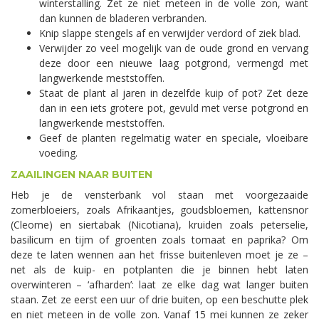
winterstalling. Zet ze niet meteen in de volle zon, want
dan kunnen de bladeren verbranden.
Knip slappe stengels af en verwijder verdord of ziek blad.
Verwijder zo veel mogelijk van de oude grond en vervang
deze door een nieuwe laag potgrond, vermengd met
langwerkende meststoffen.
Staat de plant al jaren in dezelfde kuip of pot? Zet deze
dan in een iets grotere pot, gevuld met verse potgrond en
langwerkende meststoffen.
Geef de planten regelmatig water en speciale, vloeibare
voeding.
ZAAILINGEN NAAR BUITEN
Heb je de vensterbank vol staan met voorgezaaide
zomerbloeiers, zoals Afrikaantjes, goudsbloemen, kattensnor
(Cleome) en siertabak (Nicotiana), kruiden zoals peterselie,
basilicum en tijm of groenten zoals tomaat en paprika? Om
deze te laten wennen aan het frisse buitenleven moet je ze –
net als de kuip- en potplanten die je binnen hebt laten
overwinteren – ‘afharden’: laat ze elke dag wat langer buiten
staan. Zet ze eerst een uur of drie buiten, op een beschutte plek
en niet meteen in de volle zon. Vanaf 15 mei kunnen ze zeker