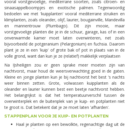
vooral vorstgevoelige, mediterrane soorten, zoals citroen- en
sinaasappelboompjes en exotische palmen. Tegenwoordig
bedoelen we met 'kuipplanten' vooral mediterrane struiken en
klimplanten, zoals oleander, olijf, laurier, bougainville, Mandevilla
en mannentrouw (Plumbago). Dit zijn mooie, maar
vorstgevoelige planten die je in de schuur, garage, kas of in een
onverwarmde kamer moet laten overwinteren, net zoals
bijvoorbeeld de potgeranium (Pelargonium) en fuchsia. Daarom
plant je ze in een 'kuip' of grote bak of pot in plaats van in de
volle grond, want dan kun je ze (relatief) makkelijk verplaatsen
Na IJsheiligen zou er geen sprake meer moeten zijn van
nachtvorst, maar houd de weersverwachting goed in de gaten.
Kleine en jonge planten kun je bij nachtvorst het best ’s nachts
weer binnen zetten. Grote, volwassen kuipplanten als de
oleander en laurier kunnen best een beetje nachtvorst hebben.
Het belangrijkst is dat het temperatuurverschil tussen de
overwinterplek en de buitenplek van je kuip- en potplanten niet
te groot is. Dat betekent dat je ze moet laten 'afharden'.
STAPPENPLAN VOOR JE KUIP- EN POTPLANTEN
Haal je planten op een bewolkte, regenachtige dag uit de