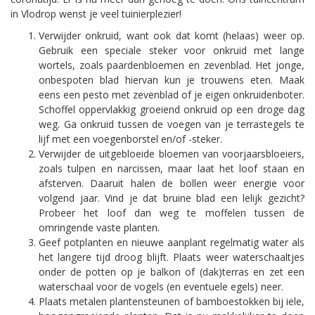
in Vlodrop wenst je veel tuinierplezier!
Verwijder onkruid, want ook dat komt (helaas) weer op.
Gebruik een speciale steker voor onkruid met lange
wortels, zoals paardenbloemen en zevenblad. Het jonge,
onbespoten blad hiervan kun je trouwens eten. Maak
eens een pesto met zevenblad of je eigen onkruidenboter.
Schoffel oppervlakkig groeiend onkruid op een droge dag
weg. Ga onkruid tussen de voegen van je terrastegels te
lijf met een voegenborstel en/of -steker.
Verwijder de uitgebloeide bloemen van voorjaarsbloeiers,
zoals tulpen en narcissen, maar laat het loof staan en
afsterven. Daaruit halen de bollen weer energie voor
volgend jaar. Vind je dat bruine blad een lelijk gezicht?
Probeer het loof dan weg te moffelen tussen de
omringende vaste planten.
Geef potplanten en nieuwe aanplant regelmatig water als
het langere tijd droog blijft. Plaats weer waterschaaltjes
onder de potten op je balkon of (dak)terras en zet een
waterschaal voor de vogels (en eventuele egels) neer.
Plaats metalen plantensteunen of bamboestokken bij iele,