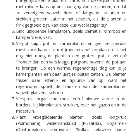
hoogopgroeiende planten. Dat is nu makkelijker te doen
met minder kans op beschadiging van de planten, omdat
ze vervolgens vanzelf door of langs de steunen en
stokken groeien. Later in het seizoen, als de planten al
flink gegroeid zijn, kan deze klus wat lastiger zijn.
Bind uitlopende klimplanten, zoals clematis, klimroos en
kamperfoelie, vast.
Verpot kuip-, pot- en kamerplanten en geef ze speciale
mest voor kamer- en/of (mediterrane) potplanten. Is het
nog niet nodig de plant in een grotere pot te zetten?
Probeer dan een vers laagje potgrond bovenin de pot aan
te brengen. Op een warme, regenachtige dag kun je je
kamerplanten een paar uurtjes buiten zetten. De planten
frissen daar letterlijk en figuurlijk van op, want het
regenwater spoelt de bladeren van de kamerplanten
vanzelf glanzend schoon.
Verspreid organische mest en/of nieuwe aarde in de
borders, bij klimplanten, struiken, over het gazon en in de
moestuin.
Plant vroegbloeiende planten, zoals longkruid
(Pulmonaria), wildemanskruid (Pulsatilla), vogelmelk
(Ornithogalum), sterhyacint (Scilla), gebroken hartje