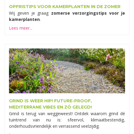
OPFRISTIPS VOOR KAMERPLANTEN IN DE ZOMER
Wij geven je graag
zomerse verzorgingstips voor je
kamerplanten
.
Lees meer...
GRIND IS WEER HIP! FUTURE-PROOF,
MEDITERRANE VIBES EN ZÓ GELEGD!
Grind is terug van weggeweest! Ontdek waarom grind dé
tuintrend van nu is: sfeervol, klimaatbestendig,
onderhoudsvriendelijk en verrassend veelzijdig.