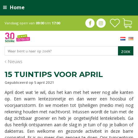
Home
Vandaag open van
09:00
t/m
17:00
Nieuws
15 TUINTIPS VOOR APRIL
Gepubliceerd op
5 april 2021
April doet wat ‘ie wil, dus het kan met het weer nog alle kanten
op. Een warm lentezonnetje en dan weer een hoosbui of
voorjaarsstorm. En we moeten tot IJsheiligen (medio mei) nog
rekening houden met nachtvorst. Intussen wordt de tuin met de
dag zichtbaar groener en heb je ongetwijfeld lentekriebels. Ga
dus heerlijk ontspannen aan de slag in je tuin of op je balkon of
dakterras. Een welkome en gezonde activiteit in deze barre
coronatijd. Er is nu meer dan genoeg te doen. Ons tuincentrum