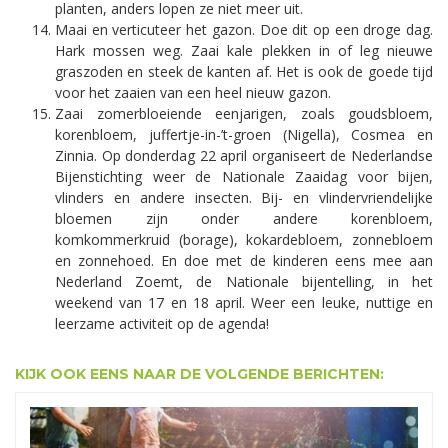
planten, anders lopen ze niet meer uit.
Maai en verticuteer het gazon. Doe dit op een droge dag.
Hark mossen weg. Zaai kale plekken in of leg nieuwe
graszoden en steek de kanten af. Het is ook de goede tijd
voor het zaaien van een heel nieuw gazon.
Zaai zomerbloeiende eenjarigen, zoals goudsbloem,
korenbloem, juffertje-in-’t-groen (Nigella), Cosmea en
Zinnia. Op donderdag 22 april organiseert de Nederlandse
Bijenstichting weer de Nationale Zaaidag voor bijen,
vlinders en andere insecten. Bij- en vlindervriendelijke
bloemen zijn onder andere korenbloem,
komkommerkruid (borage), kokardebloem, zonnebloem
en zonnehoed. En doe met de kinderen eens mee aan
Nederland Zoemt, de Nationale bijentelling, in het
weekend van 17 en 18 april. Weer een leuke, nuttige en
leerzame activiteit op de agenda!
KIJK OOK EENS NAAR DE VOLGENDE BERICHTEN: