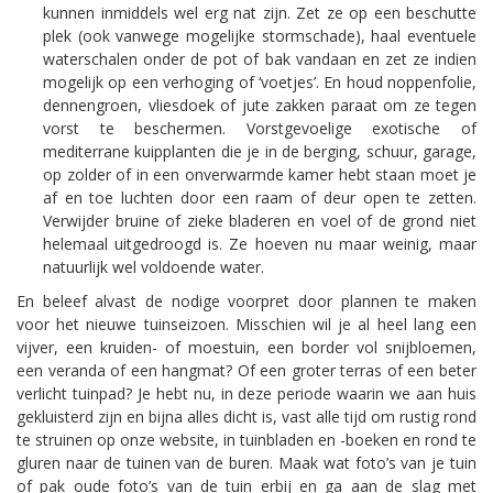
kunnen inmiddels wel erg nat zijn. Zet ze op een beschutte
plek (ook vanwege mogelijke stormschade), haal eventuele
waterschalen onder de pot of bak vandaan en zet ze indien
mogelijk op een verhoging of ‘voetjes’. En houd noppenfolie,
dennengroen, vliesdoek of jute zakken paraat om ze tegen
vorst te beschermen. Vorstgevoelige exotische of
mediterrane kuipplanten die je in de berging, schuur, garage,
op zolder of in een onverwarmde kamer hebt staan moet je
af en toe luchten door een raam of deur open te zetten.
Verwijder bruine of zieke bladeren en voel of de grond niet
helemaal uitgedroogd is. Ze hoeven nu maar weinig, maar
natuurlijk wel voldoende water.
En beleef alvast de nodige voorpret door plannen te maken
voor het nieuwe tuinseizoen. Misschien wil je al heel lang een
vijver, een kruiden- of moestuin, een border vol snijbloemen,
een veranda of een hangmat? Of een groter terras of een beter
verlicht tuinpad? Je hebt nu, in deze periode waarin we aan huis
gekluisterd zijn en bijna alles dicht is, vast alle tijd om rustig rond
te struinen op onze website, in tuinbladen en -boeken en rond te
gluren naar de tuinen van de buren. Maak wat foto’s van je tuin
of pak oude foto’s van de tuin erbij en ga aan de slag met