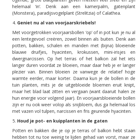
helemaal ‘in’. Denk aan een kamerpalm, gatenplant
(Monstera), paradijsvogelplant (Strelitzia) of Calathea.
Geniet nu al van voorjaarskriebels!
Met voorgetrokken voorjaarsbollen ‘op’ of in pot kun je nu al
een lentegevoel creëren, zowel binnen als buiten. Denk aan
potten, bakken, schalen en manden met (bijna) bloeiende
blauwe druifjes, hyacinten, krokussen, mini-irisjes en
dwergnarcissen. Op het terras of het balkon zal het iets
langer duren voordat ze bloeien, maar daar heb je er langer
plezier van. Binnen bloeien ze vanwege de relatief hoge
warmte eerder, maar korter. Daarna kun je de bollen in de
tuin planten, mits je de uitgebloeide bloemen eruit knipt,
maar het blad laat zitten en vergaan (want daaruit halen ze
hun energie voor volgend jaar). En voorjaarsbloeiende bollen
zijn er nu ook weer volop als snijbloem, dus ga helemaal los
met vazen vol tulpen, narcissen en fris geurende hyacinten.
Houd je pot- en kuipplanten in de gaten
Potten en bakken die je op je terras of balkon hebt staan
hebben tot nu toe weinig te lijden gehad van vorst, maar ze