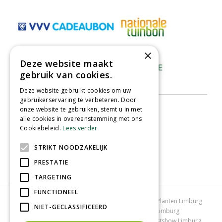
×
Deze website maakt
gebruik van cookies.
Deze website gebruikt cookies om uw
gebruikerservaring te verbeteren. Door
onze website te gebruiken, stemt u in met
alle cookies in overeenstemming met ons
Cookiebeleid.
Lees verder
STRIKT NOODZAKELIJK
PRESTATIE
TARGETING
FUNCTIONEEL
Tuincentrum Limburg
Koopzondag tuincentrum
Planten Limburg
NIET-GECLASSIFICEERD
Bomen en struiken Limburg
Tuinplanten Limburg
Tuincentrum Vlodrop
Gartencenter Vlodrop
Kerstshow Limburg