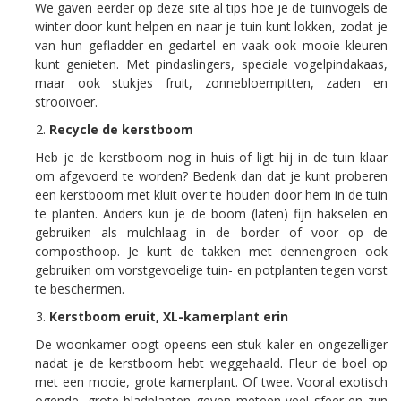
We gaven eerder op deze site al tips hoe je de tuinvogels de
winter door kunt helpen en naar je tuin kunt lokken, zodat je
van hun gefladder en gedartel en vaak ook mooie kleuren
kunt genieten. Met pindaslingers, speciale vogelpindakaas,
maar ook stukjes fruit, zonnebloempitten, zaden en
strooivoer.
Recycle de kerstboom
Heb je de kerstboom nog in huis of ligt hij in de tuin klaar
om afgevoerd te worden? Bedenk dan dat je kunt proberen
een kerstboom met kluit over te houden door hem in de tuin
te planten. Anders kun je de boom (laten) fijn hakselen en
gebruiken als mulchlaag in de border of voor op de
composthoop. Je kunt de takken met dennengroen ook
gebruiken om vorstgevoelige tuin- en potplanten tegen vorst
te beschermen.
Kerstboom eruit, XL-kamerplant erin
De woonkamer oogt opeens een stuk kaler en ongezelliger
nadat je de kerstboom hebt weggehaald. Fleur de boel op
met een mooie, grote kamerplant. Of twee. Vooral exotisch
ogende, grote bladplanten geven meteen veel sfeer en zijn