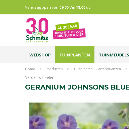
Vandaag open van
09:00
t/m
18:00
uur
WEBSHOP
TUINPLANTEN
TUINMEUBEL
Home
>
Producten
>
Tuinplanten - Gartenpflanzen
>
Verder winkelen
GERANIUM JOHNSONS BLUE