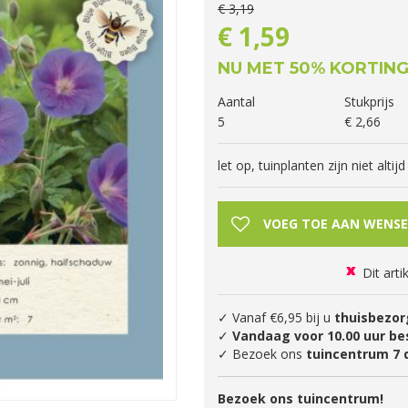
€
3
,
19
€
1
,
59
NU MET 50% KORTIN
Aantal
Stukprijs
5
€
2
,
66
let op, tuinplanten zijn niet alti
Dit arti
✓ Vanaf €6,95 bij u
thuisbezor
✓
Vandaag voor 10.00 uur be
✓ Bezoek ons
tuincentrum 7 
Bezoek ons tuincentrum!