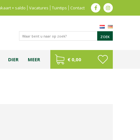
kaart + saldo
Vacatures
Tuintips
Contact
DIER
MEER
€ 0,00