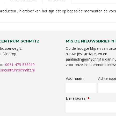
oducten , hierdoor kan het zijn dat op bepaalde momenten de voorra
CENTRUM SCHMITZ
MIS DE NIEUWSBRIEF NI
bosserweg 2
Op de hoogte blijven van onz
L Vlodrop
nieuwtjes, activiteiten en
aanbiedingen? Schrijf u dan nu
on:
0031-475-535919
voor onze inspirerende nieuws
uincentrumschmitz.nl
Voornaam:
Achternaa
E-mailadres:
*