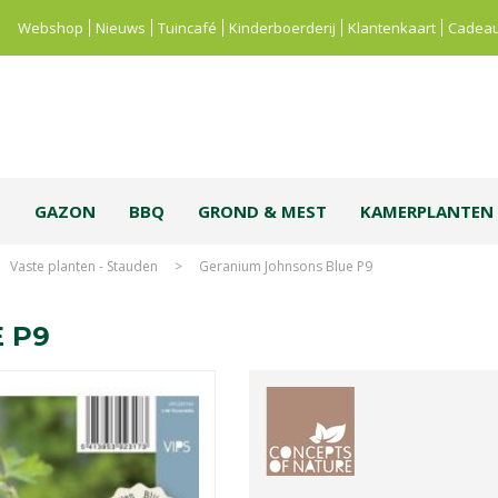
Webshop
Nieuws
Tuincafé
Kinderboerderij
Klantenkaart
Cadeau
S
GAZON
BBQ
GROND & MEST
KAMERPLANTEN
Vaste planten - Stauden
>
Geranium Johnsons Blue P9
 P9