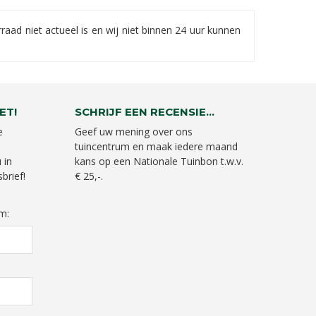
ad niet actueel is en wij niet binnen 24 uur kunnen
ET!
SCHRIJF EEN RECENSIE...
e
Geef uw mening over ons
tuincentrum en maak iedere maand
 in
kans op een Nationale Tuinbon t.w.v.
brief!
€ 25,-.
m: