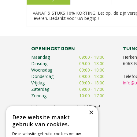
VANAF 5 STUKS 10% KORTING. Let op, dit zijn verspr
leveren. Bedankt voor uw begrip !
OPENINGSTIJDEN
TUIN
Maandag
09:00 - 18:00
Herken
Dinsdag
09:00 - 18:00
6063 N
Woensdag
09:00 - 18:00
Donderdag
09:00 - 18:00
Telefo
Vrijdag
09:00 - 18:00
info@t
Zaterdag
09:00 - 17:00
Zondag
10:00 - 17:00
Iedere zondag geopend tot 17 uur!
×
Op feestdagen kunnen de
Deze website maakt
openingstijden afwijken!
gebruik van cookies.
Toon alle openingstijden
Deze website gebruikt cookies om uw