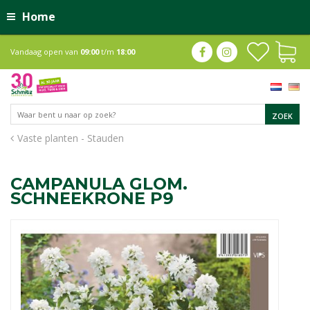
Home
Vandaag open van
09:00
t/m
18:00
Vaste planten - Stauden
CAMPANULA GLOM.
SCHNEEKRONE P9