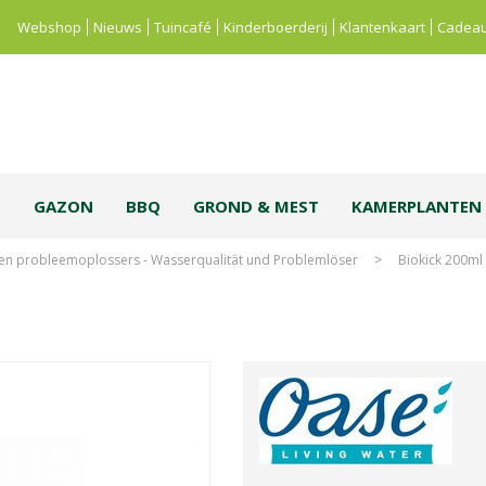
Webshop
Nieuws
Tuincafé
Kinderboerderij
Klantenkaart
Cadeau
S
GAZON
BBQ
GROND & MEST
KAMERPLANTEN
 en probleemoplossers - Wasserqualität und Problemlöser
>
Biokick 200ml