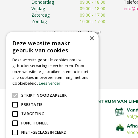
Donderdag
09:00 - 18:00
Telefo
Vrijdag
09:00 - 18:00
info@t
Zaterdag
09:00 - 17:00
Zondag
10:00 - 17:00
Iedere zondag geopend tot 17 uur!
×
Op feestdagen kunnen de
Deze website maakt
openingstijden afwijken!
gebruik van cookies.
Toon alle openingstijden
Deze website gebruikt cookies om uw
gebruikerservaring te verbeteren. Door
onze website te gebruiken, stemt u in met
alle cookies in overeenstemming met ons
Cookiebeleid.
Lees verder
STRIKT NOODZAKELIJK
RUIM 30 JAAR HÉT TUINCENTRUM VAN LIM
PRESTATIE
Lage verzendkosten
Vand
TARGETING
Volg
FUNCTIONEEL
Betaal veilig
Afha
met iDeal - Wero
Vlodr
NIET-GECLASSIFICEERD