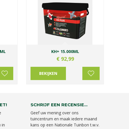
 ML
KH+ 15.000ML
€
92
,
99
BEKIJKEN
ET!
SCHRIJF EEN RECENSIE...
e
Geef uw mening over ons
tuincentrum en maak iedere maand
 in
kans op een Nationale Tuinbon t.w.v.