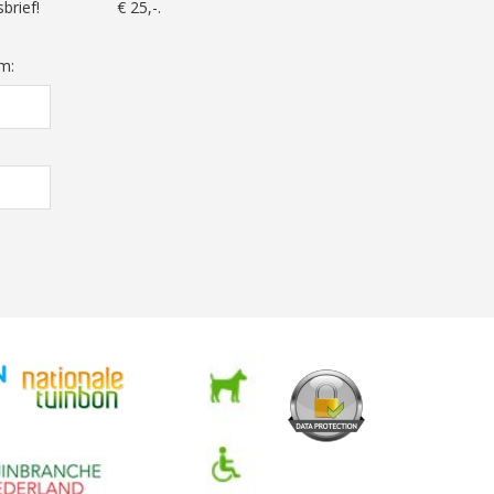
brief!
€ 25,-.
m: