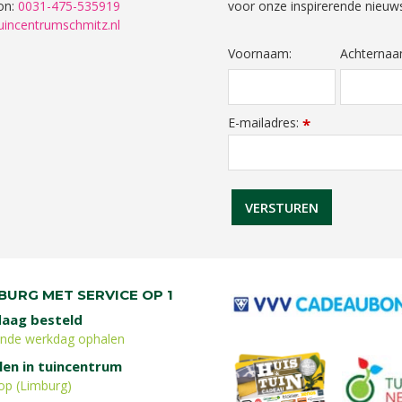
on:
0031-475-535919
voor onze inspirerende nieuws
uincentrumschmitz.nl
Voornaam:
Achternaa
E-mailadres:
*
BURG MET SERVICE OP 1
aag besteld
ende werkdag ophalen
len in tuincentrum
op (Limburg)