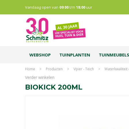
Vandaag open van
09:00
t/m
18:00
uur
WEBSHOP
TUINPLANTEN
TUINMEUBEL
Home
>
Producten
>
Vijver - Teich
>
Waterkwaliteit
Verder winkelen
BIOKICK 200ML