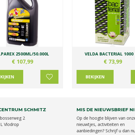
LPAREX 2500ML/50.000L
VELDA BACTERIAL 1000
€
107
,
99
€
73
,
99
KIJKEN
BEKIJKEN
CENTRUM SCHMITZ
MIS DE NIEUWSBRIEF NI
bosserweg 2
Op de hoogte blijven van onz
L Vlodrop
nieuwtjes, activiteiten en
aanbiedingen? Schrijf u dan nu