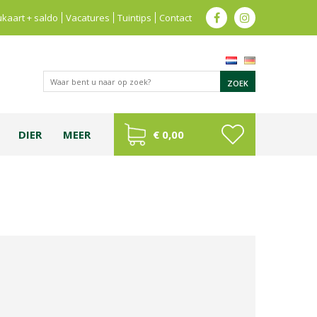
kaart + saldo
Vacatures
Tuintips
Contact
DIER
MEER
€ 0,00