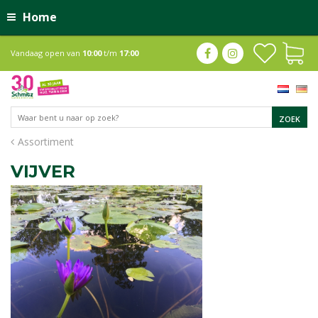
Home
Vandaag open van
10:00
t/m
17:00
Assortiment
VIJVER