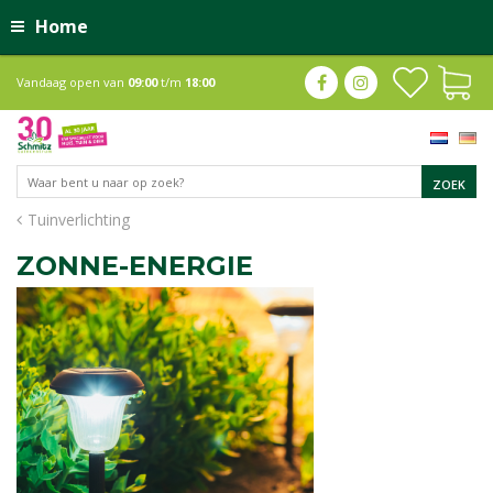
Home
Vandaag open van
09:00
t/m
18:00
Tuinverlichting
ZONNE-ENERGIE